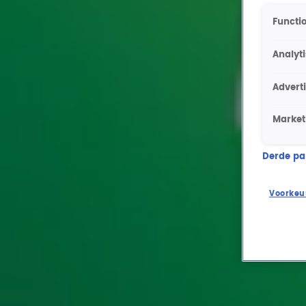
Functio
Analyt
Advert
Market
Derde part
Voorkeu