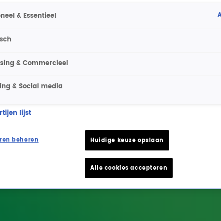
A
neel & Essentieel
isch
ising & Commercieel
ing & Social media
ijen lijst
ren beheren
Huidige keuze opslaan
Alle cookies accepteren