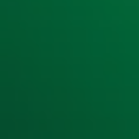
Ontvang onze nieuwsbrief
Meld je aan voor de nieuwsbrief van Radio 10 en blijf op d
Aanmelden
Meld je aan voor onze wekelijkse nieuwsbrief met daarin he
moment afmelden. Zie voor meer informatie de
privacyver
Snel naar
Home
Radiofrequenties Radio 10
Hitlijsten
Radio 10 DJ's
Radio 10 zenders
Livemuziek
Acties
Luisteren naar Radio 10
Voorwaarden
Privacyverklaring
Gebruiksvoorwaarden