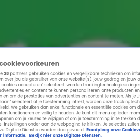
ren
cookievoorkeuren
ze
28
partners gebruiken cookies en vergelijkbare technieken om info
n over jou als gebruiker van onze website(s), jouw gedrag en jouw 
lle cookies accepteren” selecteert, worden trackingtechnologieën ing
dvertenties en content te kunnen personaliseren, onze producten en
n en om de prestaties van advertenties en content te meten. Als je „
laan” selecteert of je toestemming intrekt, worden deze trackingtec
keld. We gebruiken dan enkel functionele en essentiële cookies om 
aten functioneren en veilig te houden. Je kunt dit menu op ieder mo
penen om je keuzes te wijzigen of om je toestemming in te trekken 
ie-instellingen onder aan de webpagina te klikken. Je selecties zullen
ze Digitale Diensten worden doorgevoerd.
Raadpleeg onze Cookieve
r informatie.
Bekijk hier onze Digitale Diensten.