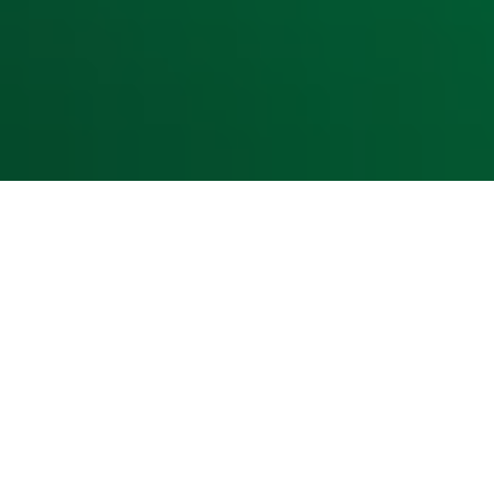
Cookieverklaring
Digitale diensten
Cookie instellingen
Adverteren
Vacatures
Publieksservice
Toegankelijkheid
Contact met de Studio
0909-300 10 10
info@radio10.nl
Whatsapp met de Studio
Download de Radio 10 App
Volg Radio 10
©
2026 Talpa Network. Alle rechten voorbehouden. Geen te
Radio 10
Nu Live
De grootste hits aller tijden!