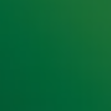
e hoogte van het laatste Radio 10-nieuws.
t laatste nieuws en aanbiedingen die wijzelf of in samenwe
klaring
.