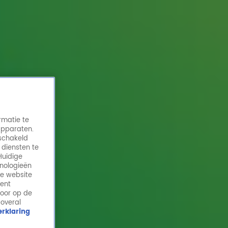
rmatie te
apparaten.
eschakeld
 diensten te
Huidige
hnologieën
Mai Tai bouwt een feestje tijdens de Dag
de website
van 10 met History!
ment
door op de
10 okt 2025, 19:34
 overal
rklaring
Our love is history! Mai Tai was van de par-tij tijdens
de Dag van 10 in SnowWorld! Onder het genot van