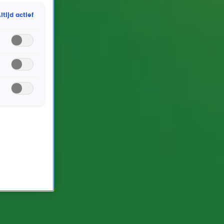
een broodje rookworst en in dikke winterjassen
ltijd actief
zongen en dansten we allemaal mee met deze
Nederlandse popdiva's. En zo hielpen ze Gijs
Staverman mee om van dit feestje regelrechte history
te maken. Was je er niet bij? Geen zorgen, je kijkt het
optreden terug!