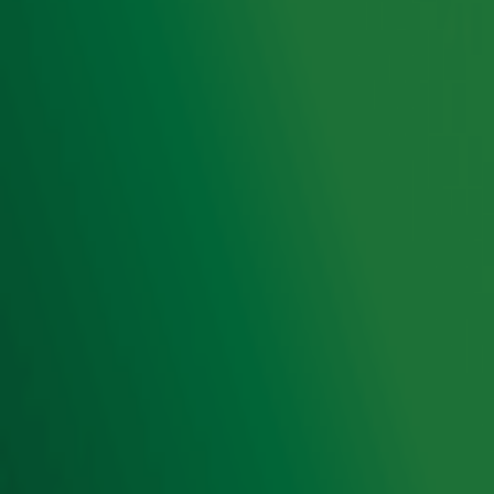
Radio 10 zenders
Livemuziek
Acties
Luisteren naar Radio 10
Voorwaarden
Privacyverklaring
Gebruiksvoorwaarden
Cookieverklaring
Digitale diensten
Cookie instellingen
Adverteren
Vacatures
Publieksservice
Toegankelijkheid
Contact met de Studio
0909-300 10 10
info@radio10.nl
Whatsapp met de Studio