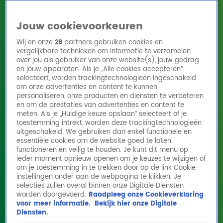
Jouw cookievoorkeuren
Wij en onze
28
partners gebruiken cookies en
vergelijkbare technieken om informatie te verzamelen
over jou als gebruiker van onze website(s), jouw gedrag
en jouw apparaten. Als je „Alle cookies accepteren”
Home
Acties
Radio 10 zenders
Radioshows
DJ's
Hitlijsten
selecteert, worden trackingtechnologieën ingeschakeld
Radio luisteren
om onze advertenties en content te kunnen
personaliseren, onze producten en diensten te verbeteren
Volg Radio 10
en om de prestaties van advertenties en content te
meten. Als je „Huidige keuze opslaan” selecteert of je
toestemming intrekt, worden deze trackingtechnologieën
uitgeschakeld. We gebruiken dan enkel functionele en
Zoeken
essentiële cookies om de website goed te laten
functioneren en veilig te houden. Je kunt dit menu op
ieder moment opnieuw openen om je keuzes te wijzigen of
Home
Online Radio Luisteren
Acties
Shows
Alle zenders
om je toestemming in te trekken door op de link Cookie-
instellingen onder aan de webpagina te klikken. Je
Lach van 10 Opgave 7
selecties zullen overal binnen onze Digitale Diensten
worden doorgevoerd.
Raadpleeg onze Cookieverklaring
24 mei 2022, 09:01
voor meer informatie.
Bekijk hier onze Digitale
Diensten.
Lach van 10 Opgave 7