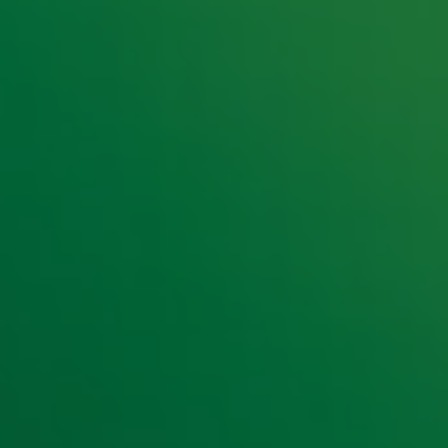
e hoogte van het laatste Radio 10-nieuws.
t laatste nieuws en aanbiedingen die wijzelf of in samenwe
klaring
.