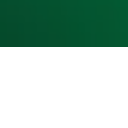
Cookieverklaring
Digitale diensten
Cookie instellingen
Adverteren
Vacatures
Publieksservice
Toegankelijkheid
Contact met de Studio
0909-300 10 10
info@radio10.nl
Whatsapp met de Studio
Download de Radio 10 App
Volg Radio 10
©
2026 Talpa Network. Alle rechten voorbehouden. Geen te
Radio 10
Nu Live
De grootste hits aller tijden!