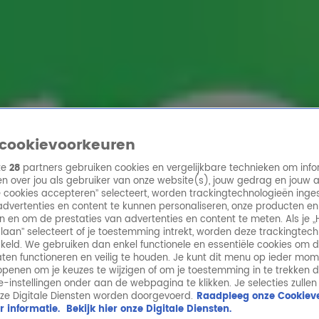
ren
cookievoorkeuren
ze
28
partners gebruiken cookies en vergelijkbare technieken om info
n over jou als gebruiker van onze website(s), jouw gedrag en jouw 
lle cookies accepteren” selecteert, worden trackingtechnologieën ing
dvertenties en content te kunnen personaliseren, onze producten en
n en om de prestaties van advertenties en content te meten. Als je „
laan” selecteert of je toestemming intrekt, worden deze trackingtec
keld. We gebruiken dan enkel functionele en essentiële cookies om 
aten functioneren en veilig te houden. Je kunt dit menu op ieder mo
penen om je keuzes te wijzigen of om je toestemming in te trekken 
ie-instellingen onder aan de webpagina te klikken. Je selecties zullen
ze Digitale Diensten worden doorgevoerd.
Raadpleeg onze Cookieve
r informatie.
Bekijk hier onze Digitale Diensten.