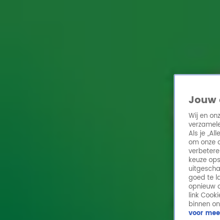
Home
Acties
Radio 10 zenders
Radioshows
DJ's
Hitlijsten
Radio luiste
Volg Radio 10
Jouw 
Wij en on
verzamele
Zoeken
Als je „A
Home
Online Radio Luisteren
Acties
Shows
Alle zenders
om onze a
verbetere
keuze ops
uitgescha
goed te l
opnieuw o
link Cook
binnen on
voor mee