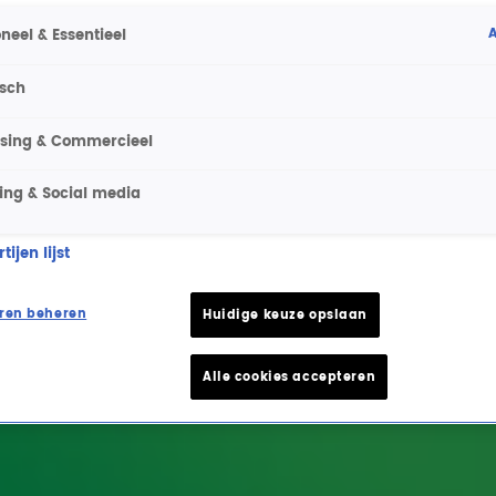
A
neel & Essentieel
isch
ising & Commercieel
ing & Social media
ijen lijst
ren beheren
Huidige keuze opslaan
Alle cookies accepteren