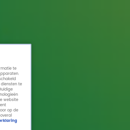
rmatie te
apparaten.
eschakeld
 diensten te
Huidige
hnologieën
Katja Schuurman kan videoclip Ademnood
de website
niet meer zien: 'Het is zó lelijk'
ment
door op de
29 juni 2026, 20:04
 overal
rklaring
In de nieuwe aflevering van de podcast Wat een tijd!
ontvangt Gijs Staverman twee vrouwen die in de