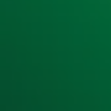
Ontvang onze nieuwsbrief
Meld je aan voor de nieuwsbrief van Radio 10 en blijf op d
Aanmelden
Meld je aan voor onze wekelijkse nieuwsbrief met daarin he
moment afmelden. Zie voor meer informatie de
privacyver
Snel naar
Home
Radiofrequenties Radio 10
Hitlijsten
Radio 10 DJ's
Radio 10 zenders
Livemuziek
Acties
Luisteren naar Radio 10
Voorwaarden
Privacyverklaring
Gebruiksvoorwaarden