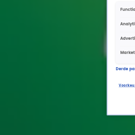
Functio
Analyt
Advert
Market
Derde part
Voorkeu