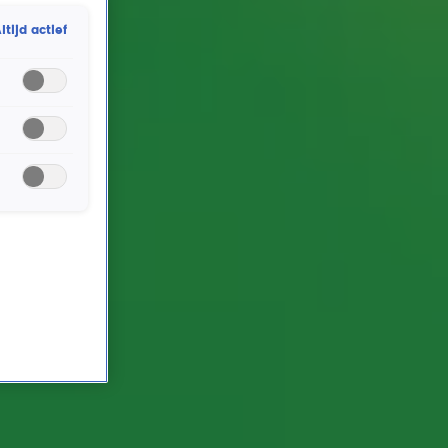
jaren 90 zorgden voor een nationaal zuurstoftekort:
ltijd actief
Katja Schuurman en Babette van Veen. Samen met
Guusje Nederhorst stonden ze als Linda, Roos en
Jessica wekenlang op nummer 1 met hun grote hit
Ademnood. Katja Schuurman zou die videoclip het
liefst zo snel mogelijk willen vergeten...