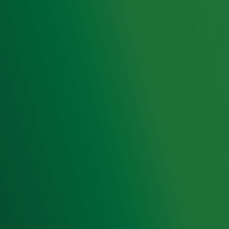
Radiofrequenties Radio 10
Hitlijsten
Radio 10 DJ's
Radio 10 zenders
Livemuziek
Acties
Luisteren naar Radio 10
Voorwaarden
Privacyverklaring
Gebruiksvoorwaarden
Cookieverklaring
Digitale diensten
Cookie instellingen
Adverteren
Vacatures
Publieksservice
Toegankelijkheid
Contact met de Studio