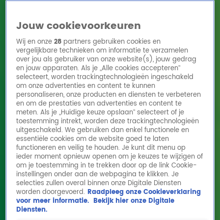
Jouw cookievoorkeuren
Wij en onze
28
partners gebruiken cookies en
vergelijkbare technieken om informatie te verzamelen
over jou als gebruiker van onze website(s), jouw gedrag
en jouw apparaten. Als je „Alle cookies accepteren”
Home
Acties
Radio 10 zenders
Radioshows
DJ's
Hitlijsten
selecteert, worden trackingtechnologieën ingeschakeld
Radio luisteren
om onze advertenties en content te kunnen
personaliseren, onze producten en diensten te verbeteren
Volg Radio 10
en om de prestaties van advertenties en content te
meten. Als je „Huidige keuze opslaan” selecteert of je
toestemming intrekt, worden deze trackingtechnologieën
uitgeschakeld. We gebruiken dan enkel functionele en
Zoeken
essentiële cookies om de website goed te laten
functioneren en veilig te houden. Je kunt dit menu op
ieder moment opnieuw openen om je keuzes te wijzigen of
Home
Online Radio Luisteren
Acties
Shows
Alle zenders
om je toestemming in te trekken door op de link Cookie-
instellingen onder aan de webpagina te klikken. Je
Justine Marcella over nieuwe documentaire
selecties zullen overal binnen onze Digitale Diensten
worden doorgevoerd.
Raadpleeg onze Cookieverklaring
koningshuis: ‘Krijgen een heel andere kant
voor meer informatie.
Bekijk hier onze Digitale
te zien’
Diensten.