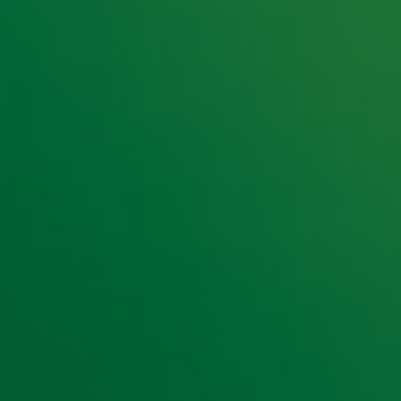
e hoogte van het laatste Radio 10-nieuws.
t laatste nieuws en aanbiedingen die wijzelf of in samenwe
klaring
.