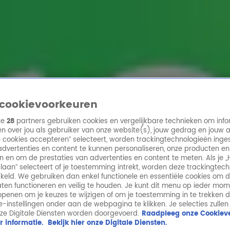
ren
cookievoorkeuren
ze
28
partners gebruiken cookies en vergelijkbare technieken om info
n over jou als gebruiker van onze website(s), jouw gedrag en jouw 
lle cookies accepteren” selecteert, worden trackingtechnologieën ing
dvertenties en content te kunnen personaliseren, onze producten en
n en om de prestaties van advertenties en content te meten. Als je „
laan” selecteert of je toestemming intrekt, worden deze trackingtec
keld. We gebruiken dan enkel functionele en essentiële cookies om 
aten functioneren en veilig te houden. Je kunt dit menu op ieder mo
penen om je keuzes te wijzigen of om je toestemming in te trekken 
ie-instellingen onder aan de webpagina te klikken. Je selecties zullen
ze Digitale Diensten worden doorgevoerd.
Raadpleeg onze Cookieve
r informatie.
Bekijk hier onze Digitale Diensten.