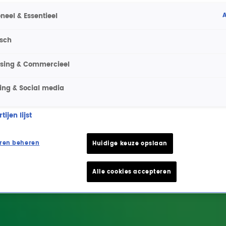
A
neel & Essentieel
isch
ising & Commercieel
ing & Social media
ijen lijst
ren beheren
Huidige keuze opslaan
Alle cookies accepteren