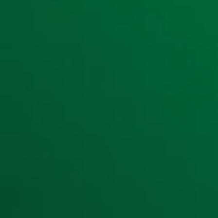
Ontvang onze nieuwsbrief
Meld je aan voor de nieuwsbrief van Radio 10 en blijf op d
Aanmelden
Meld je aan voor onze wekelijkse nieuwsbrief met daarin he
moment afmelden. Zie voor meer informatie de
privacyver
Snel naar
Home
Radiofrequenties Radio 10
Hitlijsten
Radio 10 DJ's
Radio 10 zenders
Livemuziek
Acties
Luisteren naar Radio 10
Voorwaarden
Privacyverklaring
Gebruiksvoorwaarden