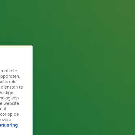
rmatie te
apparaten.
eschakeld
 diensten te
Huidige
hnologieën
Josti Band verklapt per ongeluk setlist
de website
Bevrijdingsfestival
ment
door op de
5 nov 2025, 11:00
 overal
rklaring
Orkestleider Lyan Verburg en orkestlid Evelien zijn
door het dolle heen: de Josti Band is tijdens hun