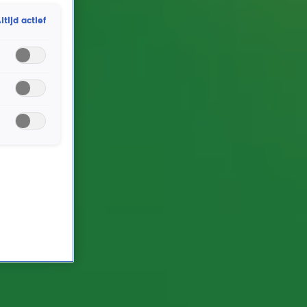
jubileumjaar Ambassadeur van de Vrijheid op
ltijd actief
Bevrijdingsdag 2026. Aan Gijs verklapt orkestlid
Evelien alvast een deel van de setlist...