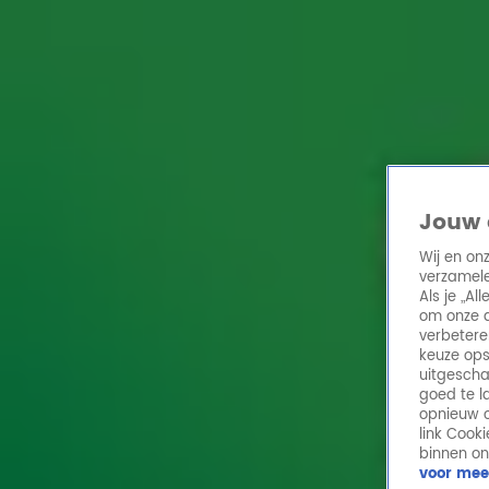
Home
Acties
Radio 10 zenders
Radioshows
DJ's
Hitlijsten
Radio luiste
Volg Radio 10
Jouw 
Wij en on
verzamele
Zoeken
Als je „A
Home
Online Radio Luisteren
Acties
Shows
Alle zenders
om onze a
verbetere
keuze ops
uitgescha
goed te l
opnieuw o
link Cook
binnen on
voor mee