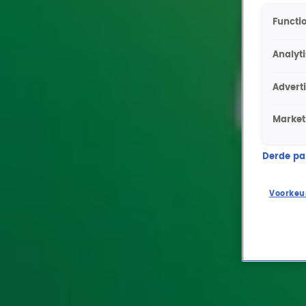
Functio
Analyt
Advert
Market
Derde part
Voorkeu