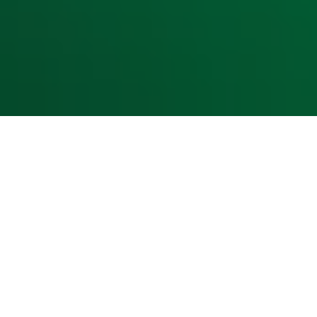
Cookieverklaring
Digitale diensten
Cookie instellingen
Adverteren
Vacatures
Publieksservice
Toegankelijkheid
Contact met de Studio
0909-300 10 10
info@radio10.nl
Whatsapp met de Studio
Download de Radio 10 App
Volg Radio 10
©
2026 Talpa Network. Alle rechten voorbehouden. Geen te
Radio 10
Nu Live
De grootste hits aller tijden!