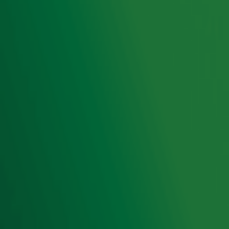
Hitlijsten
Radio 10 DJ's
Radio 10 zenders
Livemuziek
Acties
Luisteren naar Radio 10
Voorwaarden
Privacyverklaring
Gebruiksvoorwaarden
Cookieverklaring
Digitale diensten
Cookie instellingen
Adverteren
Vacatures
Publieksservice
Toegankelijkheid
Contact met de Studio
0909-300 10 10