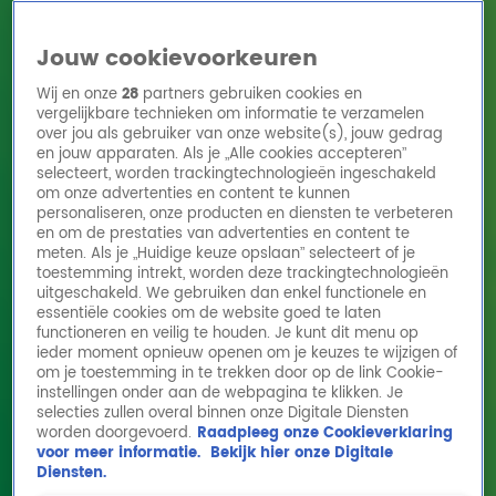
Jouw cookievoorkeuren
Wij en onze
28
partners gebruiken cookies en
vergelijkbare technieken om informatie te verzamelen
over jou als gebruiker van onze website(s), jouw gedrag
en jouw apparaten. Als je „Alle cookies accepteren”
Home
Acties
Radio 10 zenders
Radioshows
DJ's
Hitlijsten
selecteert, worden trackingtechnologieën ingeschakeld
Radio luisteren
om onze advertenties en content te kunnen
personaliseren, onze producten en diensten te verbeteren
Volg Radio 10
en om de prestaties van advertenties en content te
meten. Als je „Huidige keuze opslaan” selecteert of je
toestemming intrekt, worden deze trackingtechnologieën
uitgeschakeld. We gebruiken dan enkel functionele en
Zoeken
essentiële cookies om de website goed te laten
functioneren en veilig te houden. Je kunt dit menu op
ieder moment opnieuw openen om je keuzes te wijzigen of
Home
Online Radio Luisteren
Acties
Shows
Alle zenders
om je toestemming in te trekken door op de link Cookie-
instellingen onder aan de webpagina te klikken. Je
Jörgen Raymann: 'Je kunt nooit iedereen
selecties zullen overal binnen onze Digitale Diensten
worden doorgevoerd.
Raadpleeg onze Cookieverklaring
sparen met humor'
voor meer informatie.
Bekijk hier onze Digitale
8 okt 2025, 12:34
Diensten.