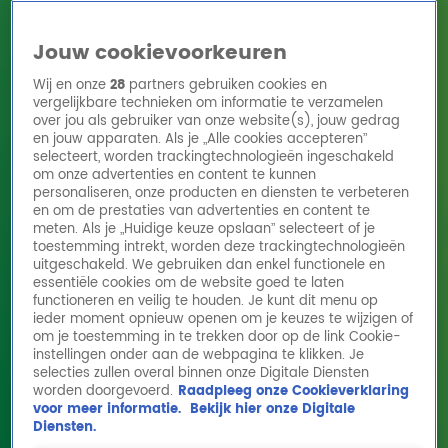
Jouw cookievoorkeuren
Wij en onze
28
partners gebruiken cookies en
vergelijkbare technieken om informatie te verzamelen
over jou als gebruiker van onze website(s), jouw gedrag
en jouw apparaten. Als je „Alle cookies accepteren”
Home
Acties
Radio 10 zenders
Radioshows
DJ's
Hitlijsten
selecteert, worden trackingtechnologieën ingeschakeld
Radio luisteren
om onze advertenties en content te kunnen
personaliseren, onze producten en diensten te verbeteren
Volg Radio 10
en om de prestaties van advertenties en content te
meten. Als je „Huidige keuze opslaan” selecteert of je
toestemming intrekt, worden deze trackingtechnologieën
uitgeschakeld. We gebruiken dan enkel functionele en
Zoeken
essentiële cookies om de website goed te laten
functioneren en veilig te houden. Je kunt dit menu op
ieder moment opnieuw openen om je keuzes te wijzigen of
Home
Online Radio Luisteren
Acties
Shows
Alle zenders
om je toestemming in te trekken door op de link Cookie-
John van den Heuvel
instellingen onder aan de webpagina te klikken. Je
overweegt aangifte in zaak
selecties zullen overal binnen onze Digitale Diensten
De Hygiënepolitie
worden doorgevoerd.
Raadpleeg onze Cookieverklaring
voor meer informatie.
Bekijk hier onze Digitale
27 jan 2026, 08:13
Diensten.