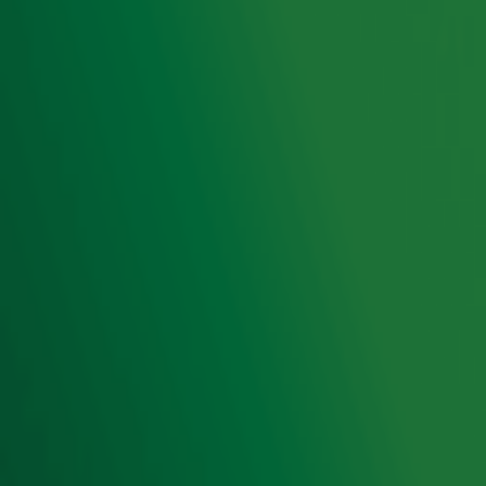
Radio 10 DJ's
Radio 10 zenders
Livemuziek
Acties
Luisteren naar Radio 10
Voorwaarden
Privacyverklaring
Gebruiksvoorwaarden
Cookieverklaring
Digitale diensten
Cookie instellingen
Adverteren
Vacatures
Publieksservice
Toegankelijkheid
Contact met de Studio
0909-300 10 10
info@radio10.nl