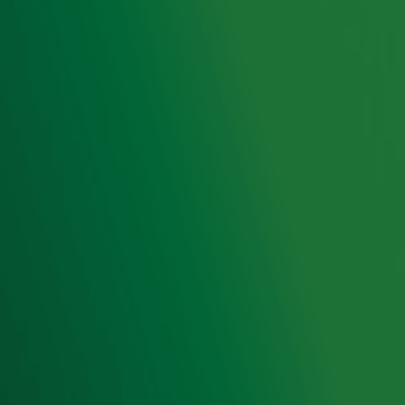
Hitlijsten
Radio 10 DJ's
Radio 10 zenders
Livemuziek
Acties
Luisteren naar Radio 10
Voorwaarden
Privacyverklaring
Gebruiksvoorwaarden
Cookieverklaring
Digitale diensten
Cookie instellingen
Adverteren
Vacatures
Publieksservice
Toegankelijkheid
Contact met de Studio
0909-300 10 10