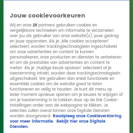
Jouw cookievoorkeuren
Wij en onze
28
partners gebruiken cookies en
vergelijkbare technieken om informatie te verzamelen
over jou als gebruiker van onze website(s), jouw gedrag
en jouw apparaten. Als je „Alle cookies accepteren”
Home
Acties
Radio 10 zenders
Radioshows
DJ's
Hitlijsten
selecteert, worden trackingtechnologieën ingeschakeld
Radio luisteren
om onze advertenties en content te kunnen
personaliseren, onze producten en diensten te verbeteren
Volg Radio 10
en om de prestaties van advertenties en content te
meten. Als je „Huidige keuze opslaan” selecteert of je
toestemming intrekt, worden deze trackingtechnologieën
uitgeschakeld. We gebruiken dan enkel functionele en
Zoeken
essentiële cookies om de website goed te laten
functioneren en veilig te houden. Je kunt dit menu op
ieder moment opnieuw openen om je keuzes te wijzigen of
Home
Online Radio Luisteren
Acties
Shows
Alle zenders
om je toestemming in te trekken door op de link Cookie-
instellingen onder aan de webpagina te klikken. Je
John van den Heuvel over doorbraak in
selecties zullen overal binnen onze Digitale Diensten
worden doorgevoerd.
Raadpleeg onze Cookieverklaring
zaak Peter R. de Vries: 'Erg bijzonder'
voor meer informatie.
Bekijk hier onze Digitale
17 mrt 2026, 13:48
Diensten.