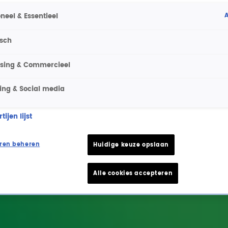
A
neel & Essentieel
isch
ising & Commercieel
ing & Social media
ijen lijst
ren beheren
Huidige keuze opslaan
Alle cookies accepteren