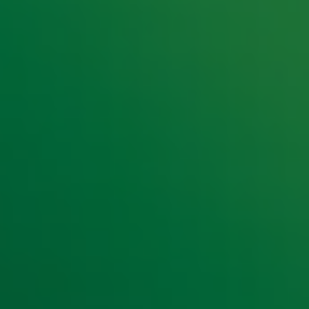
e hoogte van het laatste Radio 10-nieuws.
t laatste nieuws en aanbiedingen die wijzelf of in samenwe
klaring
.