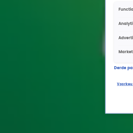
Functio
Analyt
Advert
Market
Derde part
Voorkeu