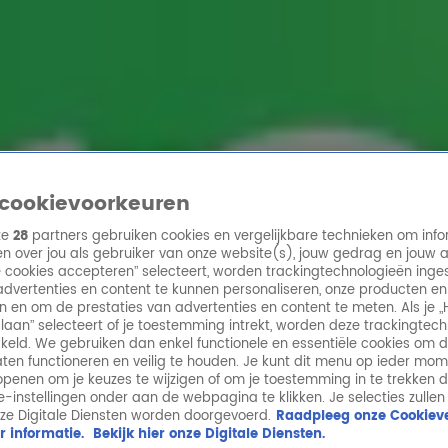
ren
cookievoorkeuren
ze
28
partners gebruiken cookies en vergelijkbare technieken om info
n over jou als gebruiker van onze website(s), jouw gedrag en jouw 
lle cookies accepteren” selecteert, worden trackingtechnologieën ing
dvertenties en content te kunnen personaliseren, onze producten en
n en om de prestaties van advertenties en content te meten. Als je „
laan” selecteert of je toestemming intrekt, worden deze trackingtec
keld. We gebruiken dan enkel functionele en essentiële cookies om 
aten functioneren en veilig te houden. Je kunt dit menu op ieder mo
penen om je keuzes te wijzigen of om je toestemming in te trekken 
ie-instellingen onder aan de webpagina te klikken. Je selecties zullen
ze Digitale Diensten worden doorgevoerd.
Raadpleeg onze Cookieve
r informatie.
Bekijk hier onze Digitale Diensten.