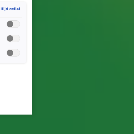
aankomende rechtszaak van Marco Borsato in de
ltijd actief
Ochtendshow met Gordon en Froukje.