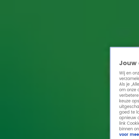
Home
Acties
Radio 10 zenders
Radioshows
DJ's
Hitlijsten
Radio luiste
Volg Radio 10
Jouw 
Wij en on
verzamele
Zoeken
Als je „A
Home
Online Radio Luisteren
Acties
Shows
Alle zenders
om onze a
verbetere
keuze ops
uitgescha
goed te l
opnieuw o
link Cook
binnen on
voor mee