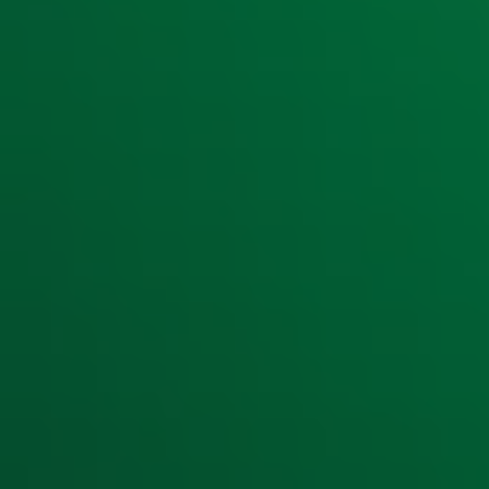
Ontvang onze nieuwsbrief
Meld je aan voor de nieuwsbrief van Radio 10 en blijf op d
Aanmelden
Meld je aan voor onze wekelijkse nieuwsbrief met daarin he
moment afmelden. Zie voor meer informatie de
privacyver
Snel naar
Home
Radiofrequenties Radio 10
Hitlijsten
Radio 10 DJ's
Radio 10 zenders
Livemuziek
Acties
Luisteren naar Radio 10
Voorwaarden
Privacyverklaring
Gebruiksvoorwaarden