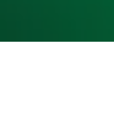
Cookieverklaring
Digitale diensten
Cookie instellingen
Adverteren
Vacatures
Publieksservice
Toegankelijkheid
Contact met de Studio
0909-300 10 10
info@radio10.nl
Whatsapp met de Studio
Download de Radio 10 App
Volg Radio 10
©
2026 Talpa Network. Alle rechten voorbehouden. Geen te
Radio 10
Nu Live
De grootste hits aller tijden!