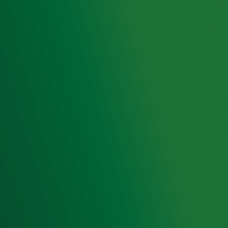
Hitlijsten
Radio 10 DJ's
Radio 10 zenders
Livemuziek
Acties
Luisteren naar Radio 10
Voorwaarden
Privacyverklaring
Gebruiksvoorwaarden
Cookieverklaring
Digitale diensten
Cookie instellingen
Adverteren
Vacatures
Publieksservice
Toegankelijkheid
Contact met de Studio
0909-300 10 10