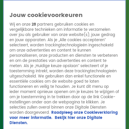
Jouw cookievoorkeuren
Wij en onze
28
partners gebruiken cookies en
vergelijkbare technieken om informatie te verzamelen
over jou als gebruiker van onze website(s), jouw gedrag
en jouw apparaten. Als je „Alle cookies accepteren”
Home
Acties
Radio 10 zenders
Radioshows
DJ's
Hitlijsten
selecteert, worden trackingtechnologieën ingeschakeld
Radio luisteren
om onze advertenties en content te kunnen
personaliseren, onze producten en diensten te verbeteren
Volg Radio 10
en om de prestaties van advertenties en content te
meten. Als je „Huidige keuze opslaan” selecteert of je
toestemming intrekt, worden deze trackingtechnologieën
uitgeschakeld. We gebruiken dan enkel functionele en
Zoeken
essentiële cookies om de website goed te laten
functioneren en veilig te houden. Je kunt dit menu op
ieder moment opnieuw openen om je keuzes te wijzigen of
Home
Online Radio Luisteren
Acties
Shows
Alle zenders
om je toestemming in te trekken door op de link Cookie-
instellingen onder aan de webpagina te klikken. Je
James Blunt - Goodbye My Lover live @
selecties zullen overal binnen onze Digitale Diensten
worden doorgevoerd.
Raadpleeg onze Cookieverklaring
Ekdom in de Morgen
voor meer informatie.
Bekijk hier onze Digitale
30 okt 2023, 13:36
Diensten.