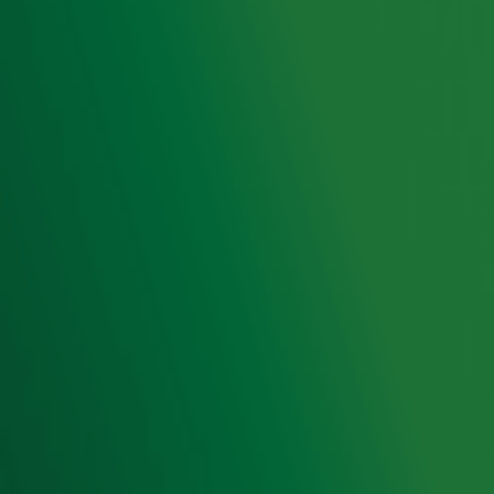
Radio 10 zenders
Livemuziek
Acties
Luisteren naar Radio 10
Voorwaarden
Privacyverklaring
Gebruiksvoorwaarden
Cookieverklaring
Digitale diensten
Cookie instellingen
Adverteren
Vacatures
Publieksservice
Toegankelijkheid
Contact met de Studio
0909-300 10 10
info@radio10.nl
Whatsapp met de Studio