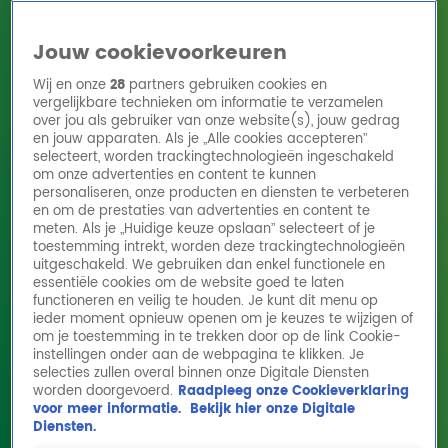
Jouw cookievoorkeuren
Wij en onze
28
partners gebruiken cookies en
vergelijkbare technieken om informatie te verzamelen
over jou als gebruiker van onze website(s), jouw gedrag
en jouw apparaten. Als je „Alle cookies accepteren”
Home
Acties
Radio 10 zenders
Radioshows
DJ's
Hitlijsten
selecteert, worden trackingtechnologieën ingeschakeld
Radio luisteren
om onze advertenties en content te kunnen
personaliseren, onze producten en diensten te verbeteren
Volg Radio 10
en om de prestaties van advertenties en content te
meten. Als je „Huidige keuze opslaan” selecteert of je
toestemming intrekt, worden deze trackingtechnologieën
uitgeschakeld. We gebruiken dan enkel functionele en
Zoeken
essentiële cookies om de website goed te laten
functioneren en veilig te houden. Je kunt dit menu op
ieder moment opnieuw openen om je keuzes te wijzigen of
Home
Online Radio Luisteren
Acties
Shows
Alle zenders
om je toestemming in te trekken door op de link Cookie-
instellingen onder aan de webpagina te klikken. Je
Jake Reese - Against All Odds (Phil Collins
selecties zullen overal binnen onze Digitale Diensten
worden doorgevoerd.
Raadpleeg onze Cookieverklaring
cover) live
voor meer informatie.
Bekijk hier onze Digitale
16 aug 2021, 14:03
Diensten.