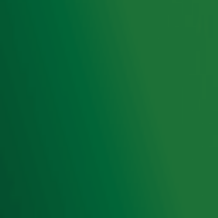
Hitlijsten
Radio 10 DJ's
Radio 10 zenders
Livemuziek
Acties
Luisteren naar Radio 10
Voorwaarden
Privacyverklaring
Gebruiksvoorwaarden
Cookieverklaring
Digitale diensten
Cookie instellingen
Adverteren
Vacatures
Publieksservice
Toegankelijkheid
Contact met de Studio
0909-300 10 10