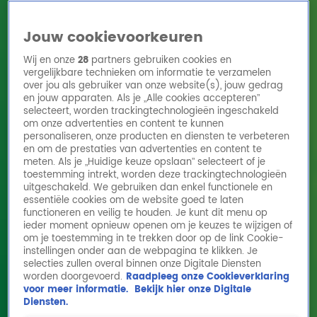
Jouw cookievoorkeuren
Wij en onze
28
partners gebruiken cookies en
vergelijkbare technieken om informatie te verzamelen
over jou als gebruiker van onze website(s), jouw gedrag
en jouw apparaten. Als je „Alle cookies accepteren”
Home
Acties
Radio 10 zenders
Radioshows
DJ's
Hitlijsten
selecteert, worden trackingtechnologieën ingeschakeld
Radio luisteren
om onze advertenties en content te kunnen
personaliseren, onze producten en diensten te verbeteren
Volg Radio 10
en om de prestaties van advertenties en content te
meten. Als je „Huidige keuze opslaan” selecteert of je
toestemming intrekt, worden deze trackingtechnologieën
uitgeschakeld. We gebruiken dan enkel functionele en
Zoeken
essentiële cookies om de website goed te laten
functioneren en veilig te houden. Je kunt dit menu op
ieder moment opnieuw openen om je keuzes te wijzigen of
Home
Online Radio Luisteren
Acties
Shows
Alle zenders
om je toestemming in te trekken door op de link Cookie-
instellingen onder aan de webpagina te klikken. Je
Jack Plooij over Verstappen: ‘Als het niet
selecties zullen overal binnen onze Digitale Diensten
worden doorgevoerd.
Raadpleeg onze Cookieverklaring
goed gaat wisselt ‘ie naar Mercedes’
voor meer informatie.
Bekijk hier onze Digitale
26 feb 2026, 17:14
Diensten.