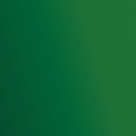
Radio 10 DJ's
Radio 10 zenders
Livemuziek
Acties
Luisteren naar Radio 10
Voorwaarden
Privacyverklaring
Gebruiksvoorwaarden
Cookieverklaring
Digitale diensten
Cookie instellingen
Adverteren
Vacatures
Publieksservice
Toegankelijkheid
Contact met de Studio
0909-300 10 10
info@radio10.nl