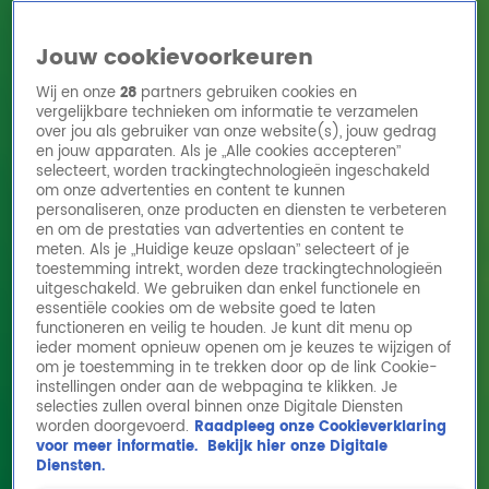
Jouw cookievoorkeuren
Wij en onze
28
partners gebruiken cookies en
vergelijkbare technieken om informatie te verzamelen
over jou als gebruiker van onze website(s), jouw gedrag
en jouw apparaten. Als je „Alle cookies accepteren”
Home
Acties
Radio 10 zenders
Radioshows
DJ's
Hitlijsten
selecteert, worden trackingtechnologieën ingeschakeld
Radio luisteren
om onze advertenties en content te kunnen
personaliseren, onze producten en diensten te verbeteren
Volg Radio 10
en om de prestaties van advertenties en content te
meten. Als je „Huidige keuze opslaan” selecteert of je
toestemming intrekt, worden deze trackingtechnologieën
uitgeschakeld. We gebruiken dan enkel functionele en
Zoeken
essentiële cookies om de website goed te laten
functioneren en veilig te houden. Je kunt dit menu op
ieder moment opnieuw openen om je keuzes te wijzigen of
Home
Online Radio Luisteren
Acties
Shows
Alle zenders
om je toestemming in te trekken door op de link Cookie-
instellingen onder aan de webpagina te klikken. Je
Is Gordon familie van Elvis Presley?
selecties zullen overal binnen onze Digitale Diensten
worden doorgevoerd.
Raadpleeg onze Cookieverklaring
3 feb 2026, 11:10
voor meer informatie.
Bekijk hier onze Digitale
Diensten.
Gordon kwam met een opvallende onthulling in de