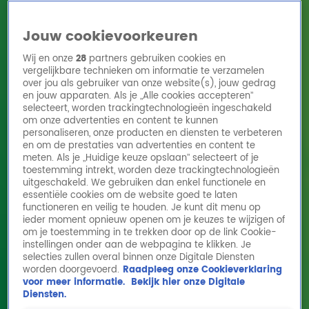
Jouw cookievoorkeuren
Wij en onze
28
partners gebruiken cookies en
vergelijkbare technieken om informatie te verzamelen
over jou als gebruiker van onze website(s), jouw gedrag
en jouw apparaten. Als je „Alle cookies accepteren”
Home
Acties
Radio 10 zenders
Radioshows
DJ's
Hitlijsten
selecteert, worden trackingtechnologieën ingeschakeld
Radio luisteren
om onze advertenties en content te kunnen
personaliseren, onze producten en diensten te verbeteren
Volg Radio 10
en om de prestaties van advertenties en content te
meten. Als je „Huidige keuze opslaan” selecteert of je
toestemming intrekt, worden deze trackingtechnologieën
uitgeschakeld. We gebruiken dan enkel functionele en
Zoeken
essentiële cookies om de website goed te laten
functioneren en veilig te houden. Je kunt dit menu op
ieder moment opnieuw openen om je keuzes te wijzigen of
Home
Online Radio Luisteren
Acties
Shows
Alle zenders
om je toestemming in te trekken door op de link Cookie-
instellingen onder aan de webpagina te klikken. Je
Hierom stopte Peter Lusse met populaire
selecties zullen overal binnen onze Digitale Diensten
worden doorgevoerd.
Raadpleeg onze Cookieverklaring
sitcom Vrienden voor het Leven
voor meer informatie.
Bekijk hier onze Digitale
16 juni 2025, 11:38
Diensten.