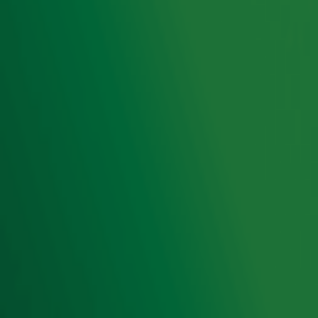
Hitlijsten
Radio 10 DJ's
Radio 10 zenders
Livemuziek
Acties
Luisteren naar Radio 10
Voorwaarden
Privacyverklaring
Gebruiksvoorwaarden
Cookieverklaring
Digitale diensten
Cookie instellingen
Adverteren
Vacatures
Publieksservice
Toegankelijkheid
Contact met de Studio
0909-300 10 10