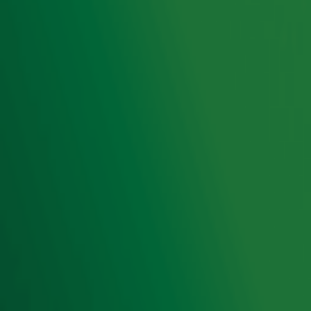
Hitlijsten
Radio 10 DJ's
Radio 10 zenders
Livemuziek
Acties
Luisteren naar Radio 10
Voorwaarden
Privacyverklaring
Gebruiksvoorwaarden
Cookieverklaring
Digitale diensten
Cookie instellingen
Adverteren
Vacatures
Publieksservice
Toegankelijkheid
Contact met de Studio
0909-300 10 10