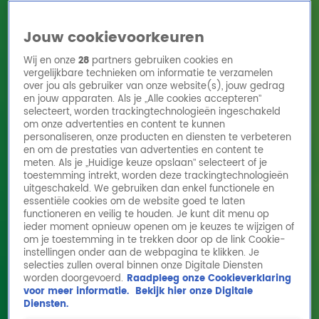
Jouw cookievoorkeuren
Wij en onze
28
partners gebruiken cookies en
vergelijkbare technieken om informatie te verzamelen
over jou als gebruiker van onze website(s), jouw gedrag
en jouw apparaten. Als je „Alle cookies accepteren”
Home
Acties
Radio 10 zenders
Radioshows
DJ's
Hitlijsten
selecteert, worden trackingtechnologieën ingeschakeld
Radio luisteren
om onze advertenties en content te kunnen
personaliseren, onze producten en diensten te verbeteren
Volg Radio 10
en om de prestaties van advertenties en content te
meten. Als je „Huidige keuze opslaan” selecteert of je
toestemming intrekt, worden deze trackingtechnologieën
uitgeschakeld. We gebruiken dan enkel functionele en
Zoeken
essentiële cookies om de website goed te laten
functioneren en veilig te houden. Je kunt dit menu op
ieder moment opnieuw openen om je keuzes te wijzigen of
Home
Online Radio Luisteren
Acties
Shows
Alle zenders
om je toestemming in te trekken door op de link Cookie-
instellingen onder aan de webpagina te klikken. Je
Henny Huisman over Marco Borsato:
selecties zullen overal binnen onze Digitale Diensten
worden doorgevoerd.
Raadpleeg onze Cookieverklaring
'Bekendheid, daar verander je door'
voor meer informatie.
Bekijk hier onze Digitale
16 juni 2026, 13:29
Diensten.