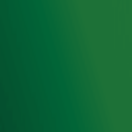
Radio 10 zenders
Livemuziek
Acties
Luisteren naar Radio 10
Voorwaarden
Privacyverklaring
Gebruiksvoorwaarden
Cookieverklaring
Digitale diensten
Cookie instellingen
Adverteren
Vacatures
Publieksservice
Toegankelijkheid
Contact met de Studio
0909-300 10 10
info@radio10.nl
Whatsapp met de Studio