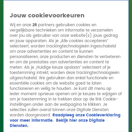
Jouw cookievoorkeuren
Wij en onze
28
partners gebruiken cookies en
vergelijkbare technieken om informatie te verzamelen
over jou als gebruiker van onze website(s), jouw gedrag
en jouw apparaten. Als je „Alle cookies accepteren”
Home
Acties
Radio 10 zenders
Radioshows
DJ's
Hitlijsten
selecteert, worden trackingtechnologieën ingeschakeld
Radio luisteren
om onze advertenties en content te kunnen
personaliseren, onze producten en diensten te verbeteren
Volg Radio 10
en om de prestaties van advertenties en content te
meten. Als je „Huidige keuze opslaan” selecteert of je
toestemming intrekt, worden deze trackingtechnologieën
uitgeschakeld. We gebruiken dan enkel functionele en
Zoeken
essentiële cookies om de website goed te laten
functioneren en veilig te houden. Je kunt dit menu op
ieder moment opnieuw openen om je keuzes te wijzigen of
Home
Online Radio Luisteren
Acties
Shows
Alle zenders
om je toestemming in te trekken door op de link Cookie-
Help! Mijn partner is altijd
instellingen onder aan de webpagina te klikken. Je
te laat
selecties zullen overal binnen onze Digitale Diensten
worden doorgevoerd.
Raadpleeg onze Cookieverklaring
19 nov 2025, 11:30
voor meer informatie.
Bekijk hier onze Digitale
Help! De partner van Dennis komt altijd te laat. Wat moet
Diensten.