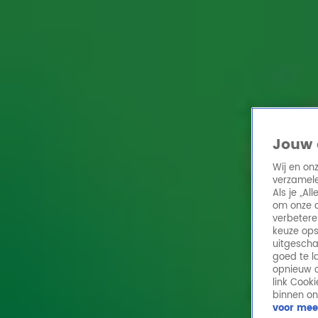
Home
Acties
Radio 10 zenders
Radioshows
DJ's
Hitlijsten
Radio luiste
Volg Radio 10
Jouw 
Wij en on
verzamele
Zoeken
Als je „A
Home
Online Radio Luisteren
Acties
Shows
Alle zenders
om onze a
verbetere
keuze ops
uitgescha
goed te l
opnieuw o
link Cook
binnen on
voor mee