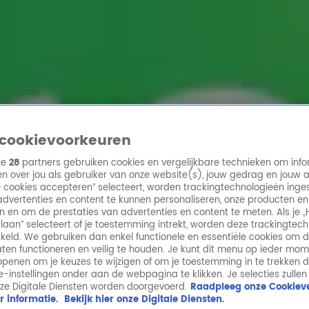
ren
cookievoorkeuren
ze
28
partners gebruiken cookies en vergelijkbare technieken om info
n over jou als gebruiker van onze website(s), jouw gedrag en jouw 
lle cookies accepteren” selecteert, worden trackingtechnologieën ing
dvertenties en content te kunnen personaliseren, onze producten en
n en om de prestaties van advertenties en content te meten. Als je „
laan” selecteert of je toestemming intrekt, worden deze trackingtec
keld. We gebruiken dan enkel functionele en essentiële cookies om 
aten functioneren en veilig te houden. Je kunt dit menu op ieder mo
penen om je keuzes te wijzigen of om je toestemming in te trekken 
ie-instellingen onder aan de webpagina te klikken. Je selecties zullen
ze Digitale Diensten worden doorgevoerd.
Raadpleeg onze Cookieve
r informatie.
Bekijk hier onze Digitale Diensten.