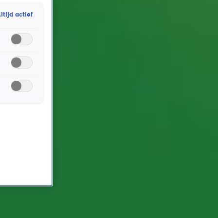
minder dan Vincent van Gogh! Is dit een Feit of
ltijd actief
Fabel?