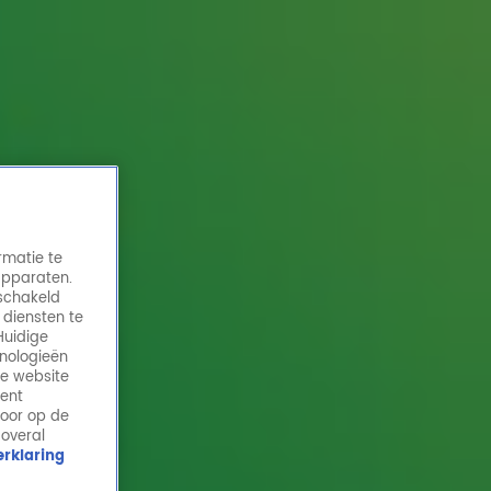
rmatie te
apparaten.
eschakeld
 diensten te
Huidige
hnologieën
Hannelore Zwitserlood blijkt familie van...
de website
Vincent van Gogh!
ment
door op de
19 jan 2026, 14:07
 overal
rklaring
Nieuwslezeres Hannelore Zwitserlood komt met een
interessant verhaal: ze zou familie zijn van niemand