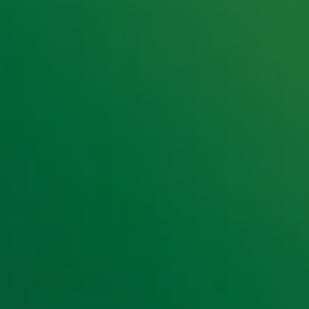
e hoogte van het laatste Radio 10-nieuws.
t laatste nieuws en aanbiedingen die wijzelf of in samenwe
klaring
.