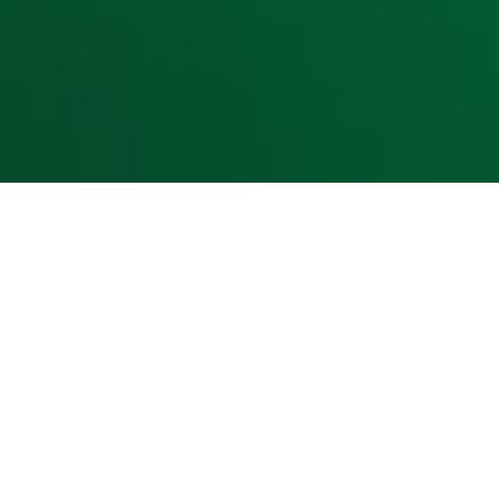
Cookieverklaring
Digitale diensten
Cookie instellingen
Adverteren
Vacatures
Publieksservice
Toegankelijkheid
Contact met de Studio
0909-300 10 10
info@radio10.nl
Whatsapp met de Studio
Download de Radio 10 App
Volg Radio 10
©
2026 Talpa Network. Alle rechten voorbehouden. Geen te
Radio 10
Nu Live
De grootste hits aller tijden!