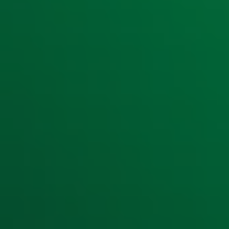
Ontvang onze nieuwsbrief
Meld je aan voor de nieuwsbrief van Radio 10 en blijf op d
Aanmelden
Meld je aan voor onze wekelijkse nieuwsbrief met daarin he
moment afmelden. Zie voor meer informatie de
privacyver
Snel naar
Home
Radiofrequenties Radio 10
Hitlijsten
Radio 10 DJ's
Radio 10 zenders
Livemuziek
Acties
Luisteren naar Radio 10
Voorwaarden
Privacyverklaring
Gebruiksvoorwaarden