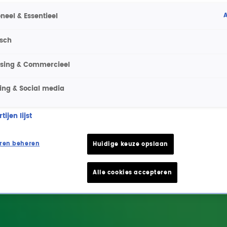
A
neel & Essentieel
isch
ising & Commercieel
ing & Social media
ijen lijst
ren beheren
Huidige keuze opslaan
Alle cookies accepteren