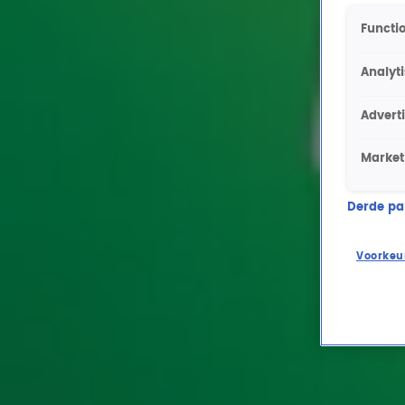
Functio
Analyt
Advert
Market
Derde part
Voorkeu