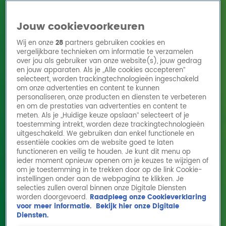
Jouw cookievoorkeuren
Wij en onze
28
partners gebruiken cookies en
vergelijkbare technieken om informatie te verzamelen
over jou als gebruiker van onze website(s), jouw gedrag
en jouw apparaten. Als je „Alle cookies accepteren”
Home
Acties
Radio 10 zenders
Radioshows
DJ's
Hitlijsten
selecteert, worden trackingtechnologieën ingeschakeld
Radio luisteren
om onze advertenties en content te kunnen
personaliseren, onze producten en diensten te verbeteren
Volg Radio 10
en om de prestaties van advertenties en content te
meten. Als je „Huidige keuze opslaan” selecteert of je
toestemming intrekt, worden deze trackingtechnologieën
uitgeschakeld. We gebruiken dan enkel functionele en
Zoeken
essentiële cookies om de website goed te laten
functioneren en veilig te houden. Je kunt dit menu op
ieder moment opnieuw openen om je keuzes te wijzigen of
Home
Online Radio Luisteren
Acties
Shows
Alle zenders
om je toestemming in te trekken door op de link Cookie-
instellingen onder aan de webpagina te klikken. Je
Hannelore was held tijdens krakersrellen in
selecties zullen overal binnen onze Digitale Diensten
worden doorgevoerd.
Raadpleeg onze Cookieverklaring
jaren 80: 'Niemand deed iets'
voor meer informatie.
Bekijk hier onze Digitale
11 mrt 2026, 11:19
Diensten.