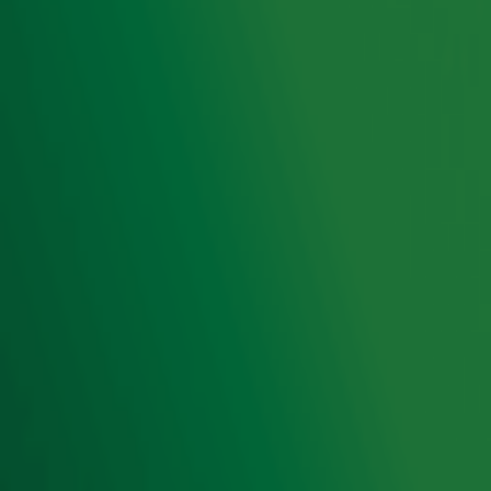
Hitlijsten
Radio 10 DJ's
Radio 10 zenders
Livemuziek
Acties
Luisteren naar Radio 10
Voorwaarden
Privacyverklaring
Gebruiksvoorwaarden
Cookieverklaring
Digitale diensten
Cookie instellingen
Adverteren
Vacatures
Publieksservice
Toegankelijkheid
Contact met de Studio
0909-300 10 10