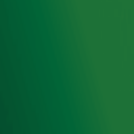
Hitlijsten
Radio 10 DJ's
Radio 10 zenders
Livemuziek
Acties
Luisteren naar Radio 10
Voorwaarden
Privacyverklaring
Gebruiksvoorwaarden
Cookieverklaring
Digitale diensten
Cookie instellingen
Adverteren
Vacatures
Publieksservice
Toegankelijkheid
Contact met de Studio
0909-300 10 10