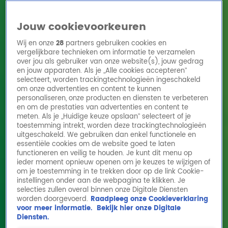
Jouw cookievoorkeuren
Wij en onze
28
partners gebruiken cookies en
vergelijkbare technieken om informatie te verzamelen
over jou als gebruiker van onze website(s), jouw gedrag
en jouw apparaten. Als je „Alle cookies accepteren”
Home
Acties
Radio 10 zenders
Radioshows
DJ's
Hitlijsten
selecteert, worden trackingtechnologieën ingeschakeld
Radio luisteren
om onze advertenties en content te kunnen
personaliseren, onze producten en diensten te verbeteren
Volg Radio 10
en om de prestaties van advertenties en content te
meten. Als je „Huidige keuze opslaan” selecteert of je
toestemming intrekt, worden deze trackingtechnologieën
uitgeschakeld. We gebruiken dan enkel functionele en
Zoeken
essentiële cookies om de website goed te laten
functioneren en veilig te houden. Je kunt dit menu op
ieder moment opnieuw openen om je keuzes te wijzigen of
Home
Online Radio Luisteren
Acties
Shows
Alle zenders
om je toestemming in te trekken door op de link Cookie-
instellingen onder aan de webpagina te klikken. Je
Gordon staat in oktober op de cover van
selecties zullen overal binnen onze Digitale Diensten
worden doorgevoerd.
Raadpleeg onze Cookieverklaring
Men's Health
voor meer informatie.
Bekijk hier onze Digitale
11 feb 2026, 08:15
Diensten.