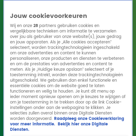
Jouw cookievoorkeuren
Wij en onze
28
partners gebruiken cookies en
vergelijkbare technieken om informatie te verzamelen
over jou als gebruiker van onze website(s), jouw gedrag
en jouw apparaten. Als je „Alle cookies accepteren”
Home
Acties
Radio 10 zenders
Radioshows
DJ's
Hitlijsten
selecteert, worden trackingtechnologieën ingeschakeld
Radio luisteren
om onze advertenties en content te kunnen
personaliseren, onze producten en diensten te verbeteren
Volg Radio 10
en om de prestaties van advertenties en content te
meten. Als je „Huidige keuze opslaan” selecteert of je
toestemming intrekt, worden deze trackingtechnologieën
uitgeschakeld. We gebruiken dan enkel functionele en
Zoeken
essentiële cookies om de website goed te laten
functioneren en veilig te houden. Je kunt dit menu op
ieder moment opnieuw openen om je keuzes te wijzigen of
Home
Online Radio Luisteren
Acties
Shows
Alle zenders
om je toestemming in te trekken door op de link Cookie-
instellingen onder aan de webpagina te klikken. Je
Gordon over Toppers in Concert: 'Mooiste
selecties zullen overal binnen onze Digitale Diensten
worden doorgevoerd.
Raadpleeg onze Cookieverklaring
momenten uit m'n leven'
voor meer informatie.
Bekijk hier onze Digitale
20 mei 2026, 10:28
Diensten.