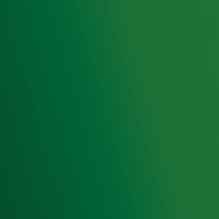
Hitlijsten
Radio 10 DJ's
Radio 10 zenders
Livemuziek
Acties
Luisteren naar Radio 10
Voorwaarden
Privacyverklaring
Gebruiksvoorwaarden
Cookieverklaring
Digitale diensten
Cookie instellingen
Adverteren
Vacatures
Publieksservice
Toegankelijkheid
Contact met de Studio
0909-300 10 10