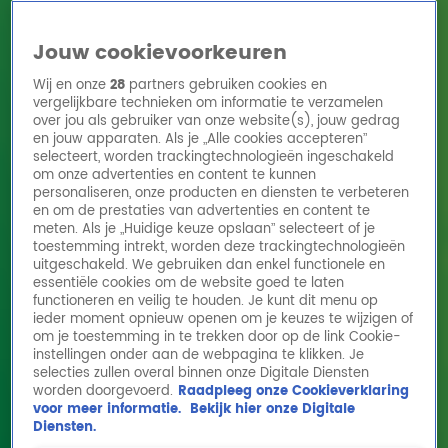
Jouw cookievoorkeuren
Wij en onze
28
partners gebruiken cookies en
vergelijkbare technieken om informatie te verzamelen
over jou als gebruiker van onze website(s), jouw gedrag
en jouw apparaten. Als je „Alle cookies accepteren”
Home
Acties
Radio 10 zenders
Radioshows
DJ's
Hitlijsten
selecteert, worden trackingtechnologieën ingeschakeld
Radio luisteren
om onze advertenties en content te kunnen
personaliseren, onze producten en diensten te verbeteren
Volg Radio 10
en om de prestaties van advertenties en content te
meten. Als je „Huidige keuze opslaan” selecteert of je
toestemming intrekt, worden deze trackingtechnologieën
uitgeschakeld. We gebruiken dan enkel functionele en
Zoeken
essentiële cookies om de website goed te laten
functioneren en veilig te houden. Je kunt dit menu op
ieder moment opnieuw openen om je keuzes te wijzigen of
Home
Online Radio Luisteren
Acties
Shows
Alle zenders
om je toestemming in te trekken door op de link Cookie-
Gordon heeft een
instellingen onder aan de webpagina te klikken. Je
wondermiddel voor het
selecties zullen overal binnen onze Digitale Diensten
afvallen
worden doorgevoerd.
Raadpleeg onze Cookieverklaring
voor meer informatie.
Bekijk hier onze Digitale
18 feb 2026, 11:37
Diensten.