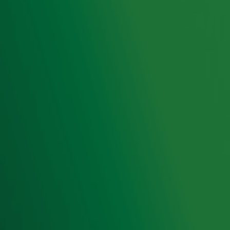
Hitlijsten
Radio 10 DJ's
Radio 10 zenders
Livemuziek
Acties
Luisteren naar Radio 10
Voorwaarden
Privacyverklaring
Gebruiksvoorwaarden
Cookieverklaring
Digitale diensten
Cookie instellingen
Adverteren
Vacatures
Publieksservice
Toegankelijkheid
Contact met de Studio
0909-300 10 10