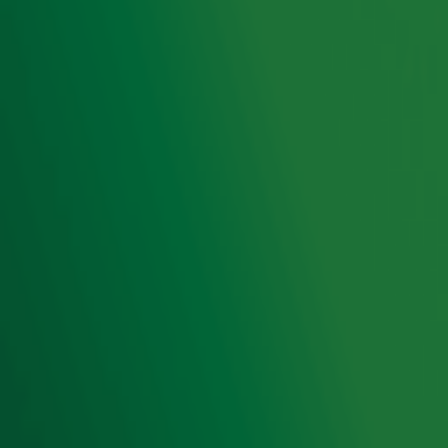
Radiofrequenties Radio 10
Hitlijsten
Radio 10 DJ's
Radio 10 zenders
Livemuziek
Acties
Luisteren naar Radio 10
Voorwaarden
Privacyverklaring
Gebruiksvoorwaarden
Cookieverklaring
Digitale diensten
Cookie instellingen
Adverteren
Vacatures
Publieksservice
Toegankelijkheid
Contact met de Studio