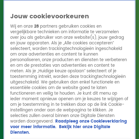
Jouw cookievoorkeuren
Wij en onze
28
partners gebruiken cookies en
vergelijkbare technieken om informatie te verzamelen
over jou als gebruiker van onze website(s), jouw gedrag
en jouw apparaten. Als je „Alle cookies accepteren”
Home
Acties
Radio 10 zenders
Radioshows
DJ's
Hitlijsten
selecteert, worden trackingtechnologieën ingeschakeld
Radio luisteren
om onze advertenties en content te kunnen
personaliseren, onze producten en diensten te verbeteren
Volg Radio 10
en om de prestaties van advertenties en content te
meten. Als je „Huidige keuze opslaan” selecteert of je
toestemming intrekt, worden deze trackingtechnologieën
uitgeschakeld. We gebruiken dan enkel functionele en
Zoeken
essentiële cookies om de website goed te laten
functioneren en veilig te houden. Je kunt dit menu op
ieder moment opnieuw openen om je keuzes te wijzigen of
Home
Online Radio Luisteren
Acties
Shows
Alle zenders
om je toestemming in te trekken door op de link Cookie-
instellingen onder aan de webpagina te klikken. Je
Gordon & Froukje zetten jonge held Liv (10)
selecties zullen overal binnen onze Digitale Diensten
worden doorgevoerd.
Raadpleeg onze Cookieverklaring
in het zonnetje met spectaculaire
voor meer informatie.
Bekijk hier onze Digitale
verrassing
Diensten.