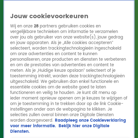
Jouw cookievoorkeuren
Wij en onze
28
partners gebruiken cookies en
vergelijkbare technieken om informatie te verzamelen
over jou als gebruiker van onze website(s), jouw gedrag
en jouw apparaten. Als je „Alle cookies accepteren”
Home
Acties
Radio 10 zenders
Radioshows
DJ's
Hitlijsten
selecteert, worden trackingtechnologieën ingeschakeld
Radio luisteren
om onze advertenties en content te kunnen
personaliseren, onze producten en diensten te verbeteren
Volg Radio 10
en om de prestaties van advertenties en content te
meten. Als je „Huidige keuze opslaan” selecteert of je
toestemming intrekt, worden deze trackingtechnologieën
uitgeschakeld. We gebruiken dan enkel functionele en
Zoeken
essentiële cookies om de website goed te laten
functioneren en veilig te houden. Je kunt dit menu op
ieder moment opnieuw openen om je keuzes te wijzigen of
Home
Online Radio Luisteren
Acties
Shows
Alle zenders
om je toestemming in te trekken door op de link Cookie-
instellingen onder aan de webpagina te klikken. Je
Gordon & Froukje over hun familie: 'Ik zie er
selecties zullen overal binnen onze Digitale Diensten
worden doorgevoerd.
Raadpleeg onze Cookieverklaring
nog twee'
voor meer informatie.
Bekijk hier onze Digitale
2 okt 2025, 15:32
Diensten.