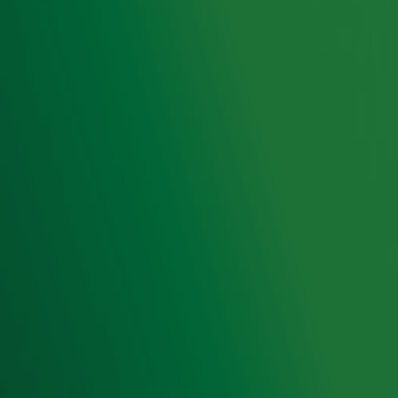
Hitlijsten
Radio 10 DJ's
Radio 10 zenders
Livemuziek
Acties
Luisteren naar Radio 10
Voorwaarden
Privacyverklaring
Gebruiksvoorwaarden
Cookieverklaring
Digitale diensten
Cookie instellingen
Adverteren
Vacatures
Publieksservice
Toegankelijkheid
Contact met de Studio
0909-300 10 10