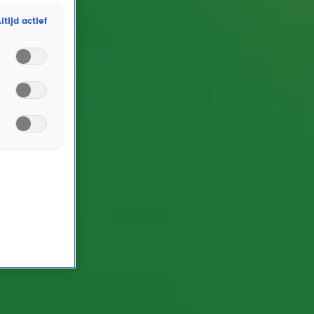
Thijmen Schoorl willen ze bewoners van
ltijd actief
verzorgingshuis De Koperhorst verrassen met een
dagje dierentuin. Maar niet voor niets! Dus wacht er
nog een verrassende opdracht voor het duo...