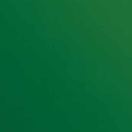
e hoogte van het laatste Radio 10-nieuws.
t laatste nieuws en aanbiedingen die wijzelf of in samenwe
klaring
.