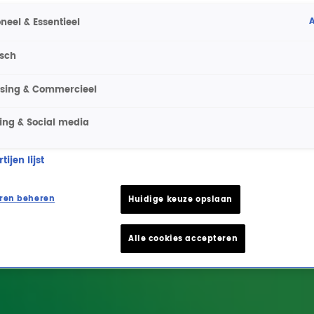
A
neel & Essentieel
isch
ising & Commercieel
ing & Social media
ijen lijst
ren beheren
Huidige keuze opslaan
Alle cookies accepteren