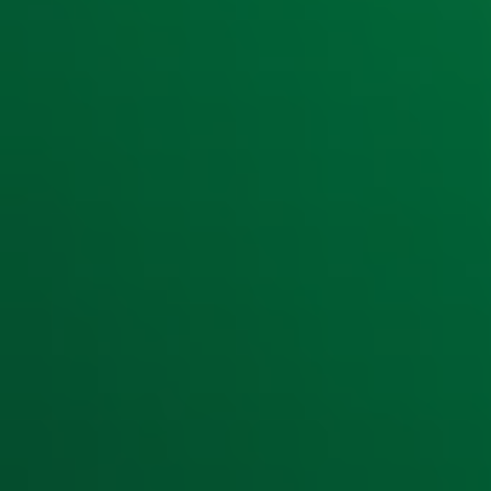
Ontvang onze nieuwsbrief
Meld je aan voor de nieuwsbrief van Radio 10 en blijf op d
Aanmelden
Meld je aan voor onze wekelijkse nieuwsbrief met daarin he
moment afmelden. Zie voor meer informatie de
privacyver
Snel naar
Home
Radiofrequenties Radio 10
Hitlijsten
Radio 10 DJ's
Radio 10 zenders
Livemuziek
Acties
Luisteren naar Radio 10
Voorwaarden
Privacyverklaring
Gebruiksvoorwaarden