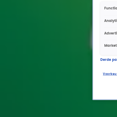
Functio
Analyt
Advert
Market
Derde part
Voorkeu