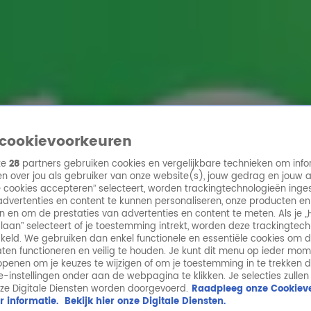
ren
cookievoorkeuren
ze
28
partners gebruiken cookies en vergelijkbare technieken om info
n over jou als gebruiker van onze website(s), jouw gedrag en jouw 
lle cookies accepteren” selecteert, worden trackingtechnologieën ing
dvertenties en content te kunnen personaliseren, onze producten en
n en om de prestaties van advertenties en content te meten. Als je „
laan” selecteert of je toestemming intrekt, worden deze trackingtec
keld. We gebruiken dan enkel functionele en essentiële cookies om 
aten functioneren en veilig te houden. Je kunt dit menu op ieder mo
penen om je keuzes te wijzigen of om je toestemming in te trekken 
ie-instellingen onder aan de webpagina te klikken. Je selecties zullen
ze Digitale Diensten worden doorgevoerd.
Raadpleeg onze Cookieve
r informatie.
Bekijk hier onze Digitale Diensten.