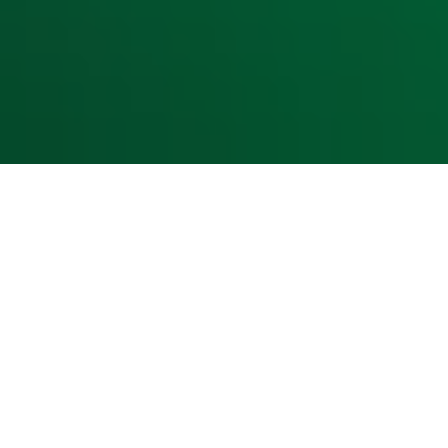
Cookieverklaring
Digitale diensten
Cookie instellingen
Adverteren
Vacatures
Publieksservice
Toegankelijkheid
Contact met de Studio
0909-300 10 10
info@radio10.nl
Whatsapp met de Studio
Download de Radio 10 App
Volg Radio 10
©
2026 Talpa Network. Alle rechten voorbehouden. Geen te
Radio 10
Nu Live
De grootste hits aller tijden!