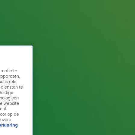
rmatie te
apparaten.
eschakeld
 diensten te
Huidige
hnologieën
Gordon & Froukje bellen met DierenPark
de website
Amersfoort: mogen ze wel langskomen?
ment
door op de
23 sep 2025, 11:13
 overal
rklaring
In de Radio 10 Ochtendshow belden Gordon & Froukje
met DierenPark Amersfoort. Samen met zorgheld