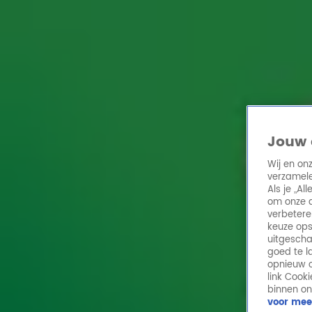
Home
Acties
Radio 10 zenders
Radioshows
DJ's
Hitlijsten
Radio luiste
Volg Radio 10
Jouw 
Wij en on
verzamele
Zoeken
Als je „A
Home
Online Radio Luisteren
Acties
Shows
Alle zenders
om onze a
verbetere
keuze ops
uitgescha
goed te l
opnieuw o
link Cook
binnen on
voor mee