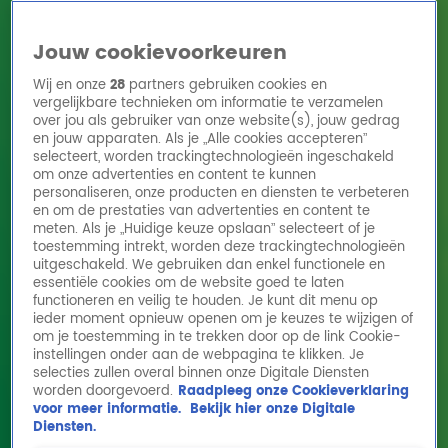
Jouw cookievoorkeuren
Wij en onze
28
partners gebruiken cookies en
vergelijkbare technieken om informatie te verzamelen
over jou als gebruiker van onze website(s), jouw gedrag
en jouw apparaten. Als je „Alle cookies accepteren”
Home
Acties
Radio 10 zenders
Radioshows
DJ's
Hitlijsten
selecteert, worden trackingtechnologieën ingeschakeld
Radio luisteren
om onze advertenties en content te kunnen
personaliseren, onze producten en diensten te verbeteren
Volg Radio 10
en om de prestaties van advertenties en content te
meten. Als je „Huidige keuze opslaan” selecteert of je
toestemming intrekt, worden deze trackingtechnologieën
uitgeschakeld. We gebruiken dan enkel functionele en
Zoeken
essentiële cookies om de website goed te laten
functioneren en veilig te houden. Je kunt dit menu op
ieder moment opnieuw openen om je keuzes te wijzigen of
Home
Online Radio Luisteren
Acties
Shows
Alle zenders
om je toestemming in te trekken door op de link Cookie-
instellingen onder aan de webpagina te klikken. Je
Gijs Staverman grappig? Sanne Wallis de
selecties zullen overal binnen onze Digitale Diensten
worden doorgevoerd.
Raadpleeg onze Cookieverklaring
Vries schiet te hulp voor Staverman Stand-
voor meer informatie.
Bekijk hier onze Digitale
Up
Diensten.