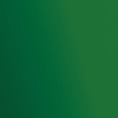
Radiofrequenties Radio 10
Hitlijsten
Radio 10 DJ's
Radio 10 zenders
Livemuziek
Acties
Luisteren naar Radio 10
Voorwaarden
Privacyverklaring
Gebruiksvoorwaarden
Cookieverklaring
Digitale diensten
Cookie instellingen
Adverteren
Vacatures
Publieksservice
Toegankelijkheid
Contact met de Studio