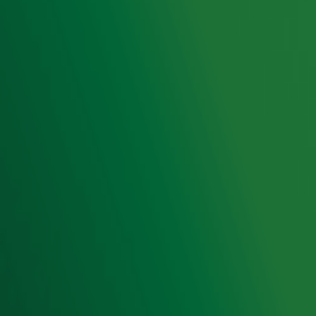
Luisteren naar Radio 10
Voorwaarden
Privacyverklaring
Gebruiksvoorwaarden
Cookieverklaring
Digitale diensten
Cookie instellingen
Adverteren
Vacatures
Publieksservice
Toegankelijkheid
Contact met de Studio
0909-300 10 10
info@radio10.nl
Whatsapp met de Studio
Download de Radio 10 App
Volg Radio 10
©
2026 Talpa Network. Alle rechten voorbehouden. Geen