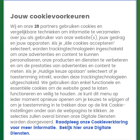
Jouw cookievoorkeuren
Wij en onze
28
partners gebruiken cookies en
vergelijkbare technieken om informatie te verzamelen
over jou als gebruiker van onze website(s), jouw gedrag
en jouw apparaten. Als je „Alle cookies accepteren”
Home
Acties
Radio 10 zenders
Radioshows
DJ's
Hitlijsten
selecteert, worden trackingtechnologieën ingeschakeld
Radio luisteren
om onze advertenties en content te kunnen
personaliseren, onze producten en diensten te verbeteren
Volg Radio 10
en om de prestaties van advertenties en content te
meten. Als je „Huidige keuze opslaan” selecteert of je
toestemming intrekt, worden deze trackingtechnologieën
uitgeschakeld. We gebruiken dan enkel functionele en
Zoeken
essentiële cookies om de website goed te laten
functioneren en veilig te houden. Je kunt dit menu op
ieder moment opnieuw openen om je keuzes te wijzigen of
Home
Online Radio Luisteren
Acties
Shows
Alle zenders
om je toestemming in te trekken door op de link Cookie-
Eva wint de vierde ronde
instellingen onder aan de webpagina te klikken. Je
van De Lach van Tien
selecties zullen overal binnen onze Digitale Diensten
worden doorgevoerd.
Raadpleeg onze Cookieverklaring
9 mei 2022, 10:25
voor meer informatie.
Bekijk hier onze Digitale
Eva wint de vierde ronde van De Lach van Tien
Diensten.