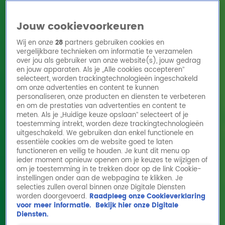
Jouw cookievoorkeuren
Wij en onze
28
partners gebruiken cookies en
vergelijkbare technieken om informatie te verzamelen
over jou als gebruiker van onze website(s), jouw gedrag
en jouw apparaten. Als je „Alle cookies accepteren”
Home
Acties
Radio 10 zenders
Radioshows
DJ's
Hitlijsten
selecteert, worden trackingtechnologieën ingeschakeld
Radio luisteren
om onze advertenties en content te kunnen
personaliseren, onze producten en diensten te verbeteren
Volg Radio 10
en om de prestaties van advertenties en content te
meten. Als je „Huidige keuze opslaan” selecteert of je
toestemming intrekt, worden deze trackingtechnologieën
uitgeschakeld. We gebruiken dan enkel functionele en
Zoeken
essentiële cookies om de website goed te laten
functioneren en veilig te houden. Je kunt dit menu op
ieder moment opnieuw openen om je keuzes te wijzigen of
Home
Online Radio Luisteren
Acties
Shows
Alle zenders
om je toestemming in te trekken door op de link Cookie-
instellingen onder aan de webpagina te klikken. Je
Erik de Zwart reageert op zijn interview met
selecties zullen overal binnen onze Digitale Diensten
worden doorgevoerd.
Raadpleeg onze Cookieverklaring
Freddie Mercury: 'Een heel bijzonder mens'
voor meer informatie.
Bekijk hier onze Digitale
2 dec 2025, 15:10
Diensten.