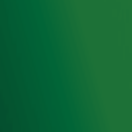
Hitlijsten
Radio 10 DJ's
Radio 10 zenders
Livemuziek
Acties
Luisteren naar Radio 10
Voorwaarden
Privacyverklaring
Gebruiksvoorwaarden
Cookieverklaring
Digitale diensten
Cookie instellingen
Adverteren
Vacatures
Publieksservice
Toegankelijkheid
Contact met de Studio
0909-300 10 10