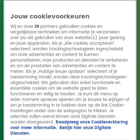
Jouw cookievoorkeuren
Wij en onze
28
partners gebruiken cookies en
vergelijkbare technieken om informatie te verzamelen
over jou als gebruiker van onze website(s), jouw gedrag
en jouw apparaten. Als je „Alle cookies accepteren”
Home
Acties
Radio 10 zenders
Radioshows
DJ's
Hitlijsten
selecteert, worden trackingtechnologieën ingeschakeld
Radio luisteren
om onze advertenties en content te kunnen
personaliseren, onze producten en diensten te verbeteren
Volg Radio 10
en om de prestaties van advertenties en content te
meten. Als je „Huidige keuze opslaan” selecteert of je
toestemming intrekt, worden deze trackingtechnologieën
uitgeschakeld. We gebruiken dan enkel functionele en
Zoeken
essentiële cookies om de website goed te laten
functioneren en veilig te houden. Je kunt dit menu op
ieder moment opnieuw openen om je keuzes te wijzigen of
Home
Online Radio Luisteren
Acties
Shows
Alle zenders
om je toestemming in te trekken door op de link Cookie-
instellingen onder aan de webpagina te klikken. Je
Ellen raadt lach al na één keer: 'Ik wist het
selecties zullen overal binnen onze Digitale Diensten
worden doorgevoerd.
Raadpleeg onze Cookieverklaring
gelijk!'
voor meer informatie.
Bekijk hier onze Digitale
14 mei 2024, 09:26
Diensten.