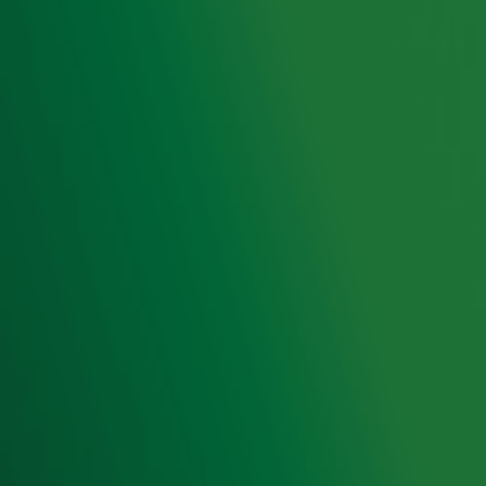
Radio 10 DJ's
Radio 10 zenders
Livemuziek
Acties
Luisteren naar Radio 10
Voorwaarden
Privacyverklaring
Gebruiksvoorwaarden
Cookieverklaring
Digitale diensten
Cookie instellingen
Adverteren
Vacatures
Publieksservice
Toegankelijkheid
Contact met de Studio
0909-300 10 10
info@radio10.nl