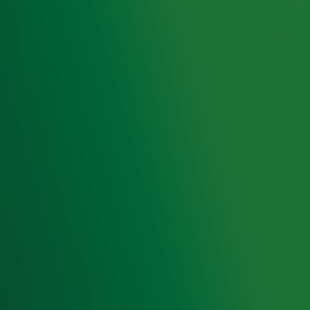
Hitlijsten
Radio 10 DJ's
Radio 10 zenders
Livemuziek
Acties
Luisteren naar Radio 10
Voorwaarden
Privacyverklaring
Gebruiksvoorwaarden
Cookieverklaring
Digitale diensten
Cookie instellingen
Adverteren
Vacatures
Publieksservice
Toegankelijkheid
Contact met de Studio
0909-300 10 10