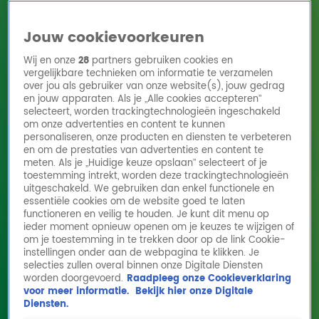
Jouw cookievoorkeuren
Wij en onze
28
partners gebruiken cookies en
vergelijkbare technieken om informatie te verzamelen
over jou als gebruiker van onze website(s), jouw gedrag
en jouw apparaten. Als je „Alle cookies accepteren”
Home
Acties
Radio 10 zenders
Radioshows
DJ's
Hitlijsten
selecteert, worden trackingtechnologieën ingeschakeld
Radio luisteren
om onze advertenties en content te kunnen
personaliseren, onze producten en diensten te verbeteren
Volg Radio 10
en om de prestaties van advertenties en content te
meten. Als je „Huidige keuze opslaan” selecteert of je
toestemming intrekt, worden deze trackingtechnologieën
uitgeschakeld. We gebruiken dan enkel functionele en
Zoeken
essentiële cookies om de website goed te laten
functioneren en veilig te houden. Je kunt dit menu op
ieder moment opnieuw openen om je keuzes te wijzigen of
Home
Online Radio Luisteren
Acties
Shows
Alle zenders
om je toestemming in te trekken door op de link Cookie-
instellingen onder aan de webpagina te klikken. Je
Droom komt uit: Gijs past trouwjurken voor
selecties zullen overal binnen onze Digitale Diensten
worden doorgevoerd.
Raadpleeg onze Cookieverklaring
zijn verjaardag
voor meer informatie.
Bekijk hier onze Digitale
27 mrt 2025, 15:47
Diensten.