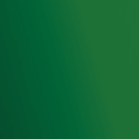
Hitlijsten
Radio 10 DJ's
Radio 10 zenders
Livemuziek
Acties
Luisteren naar Radio 10
Voorwaarden
Privacyverklaring
Gebruiksvoorwaarden
Cookieverklaring
Digitale diensten
Cookie instellingen
Adverteren
Vacatures
Publieksservice
Toegankelijkheid
Contact met de Studio
0909-300 10 10