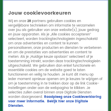
Jouw cookievoorkeuren
Wij en onze
28
partners gebruiken cookies en
vergelijkbare technieken om informatie te verzamelen
over jou als gebruiker van onze website(s), jouw gedrag
en jouw apparaten. Als je „Alle cookies accepteren”
Home
Acties
Radio 10 zenders
Radioshows
DJ's
Hitlijsten
selecteert, worden trackingtechnologieën ingeschakeld
Radio luisteren
om onze advertenties en content te kunnen
personaliseren, onze producten en diensten te verbeteren
Volg Radio 10
en om de prestaties van advertenties en content te
meten. Als je „Huidige keuze opslaan” selecteert of je
toestemming intrekt, worden deze trackingtechnologieën
uitgeschakeld. We gebruiken dan enkel functionele en
Zoeken
essentiële cookies om de website goed te laten
functioneren en veilig te houden. Je kunt dit menu op
ieder moment opnieuw openen om je keuzes te wijzigen of
Home
Online Radio Luisteren
Acties
Shows
Alle zenders
om je toestemming in te trekken door op de link Cookie-
instellingen onder aan de webpagina te klikken. Je
Dj's eten iets 80's! 'Heb je me nou
selecties zullen overal binnen onze Digitale Diensten
worden doorgevoerd.
Raadpleeg onze Cookieverklaring
hondenvoer gegeven?'
voor meer informatie.
Bekijk hier onze Digitale
19 mrt 2025, 13:43
Diensten.