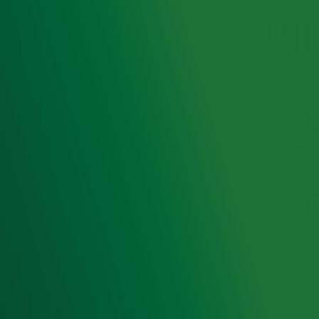
Hitlijsten
Radio 10 DJ's
Radio 10 zenders
Livemuziek
Acties
Luisteren naar Radio 10
Voorwaarden
Privacyverklaring
Gebruiksvoorwaarden
Cookieverklaring
Digitale diensten
Cookie instellingen
Adverteren
Vacatures
Publieksservice
Toegankelijkheid
Contact met de Studio
0909-300 10 10