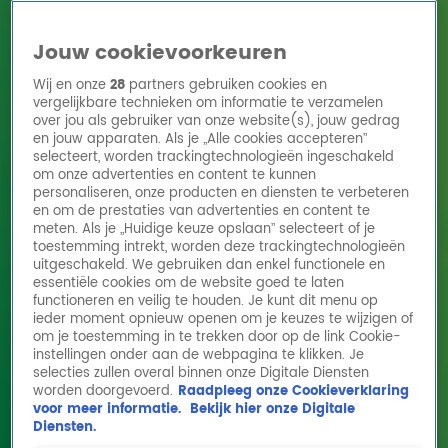
Jouw cookievoorkeuren
Wij en onze
28
partners gebruiken cookies en
vergelijkbare technieken om informatie te verzamelen
over jou als gebruiker van onze website(s), jouw gedrag
en jouw apparaten. Als je „Alle cookies accepteren”
Home
Acties
Radio 10 zenders
Radioshows
DJ's
Hitlijsten
selecteert, worden trackingtechnologieën ingeschakeld
Radio luisteren
om onze advertenties en content te kunnen
personaliseren, onze producten en diensten te verbeteren
Volg Radio 10
en om de prestaties van advertenties en content te
meten. Als je „Huidige keuze opslaan” selecteert of je
toestemming intrekt, worden deze trackingtechnologieën
uitgeschakeld. We gebruiken dan enkel functionele en
Zoeken
essentiële cookies om de website goed te laten
functioneren en veilig te houden. Je kunt dit menu op
ieder moment opnieuw openen om je keuzes te wijzigen of
Home
Online Radio Luisteren
Acties
Shows
Alle zenders
om je toestemming in te trekken door op de link Cookie-
instellingen onder aan de webpagina te klikken. Je
Dit moet je doen als je tijdens het zwemmen
selecties zullen overal binnen onze Digitale Diensten
worden doorgevoerd.
Raadpleeg onze Cookieverklaring
in zee in een mui belandt
voor meer informatie.
Bekijk hier onze Digitale
12 aug 2025, 11:32
Diensten.