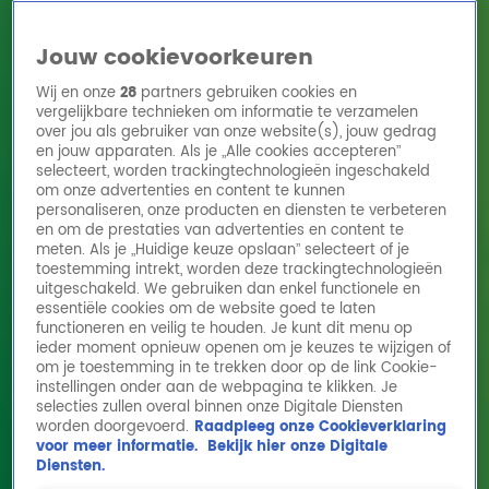
Jouw cookievoorkeuren
Wij en onze
28
partners gebruiken cookies en
vergelijkbare technieken om informatie te verzamelen
over jou als gebruiker van onze website(s), jouw gedrag
en jouw apparaten. Als je „Alle cookies accepteren”
Home
Acties
Radio 10 zenders
Radioshows
DJ's
Hitlijsten
selecteert, worden trackingtechnologieën ingeschakeld
Radio luisteren
om onze advertenties en content te kunnen
personaliseren, onze producten en diensten te verbeteren
Volg Radio 10
en om de prestaties van advertenties en content te
meten. Als je „Huidige keuze opslaan” selecteert of je
toestemming intrekt, worden deze trackingtechnologieën
uitgeschakeld. We gebruiken dan enkel functionele en
Zoeken
essentiële cookies om de website goed te laten
functioneren en veilig te houden. Je kunt dit menu op
ieder moment opnieuw openen om je keuzes te wijzigen of
Home
Online Radio Luisteren
Acties
Shows
Alle zenders
om je toestemming in te trekken door op de link Cookie-
instellingen onder aan de webpagina te klikken. Je
Dit is een fatsoenlijk bedrag om je vrienden
selecties zullen overal binnen onze Digitale Diensten
worden doorgevoerd.
Raadpleeg onze Cookieverklaring
cadeau te doen
voor meer informatie.
Bekijk hier onze Digitale
11 sep 2025, 10:28
Diensten.