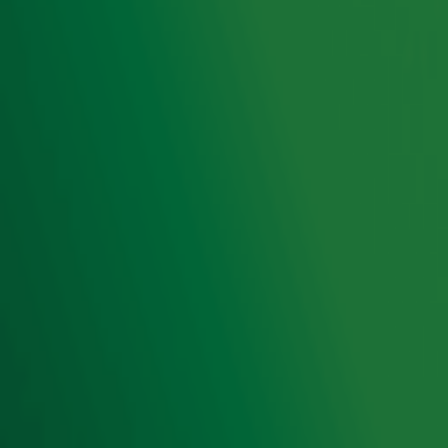
Hitlijsten
Radio 10 DJ's
Radio 10 zenders
Livemuziek
Acties
Luisteren naar Radio 10
Voorwaarden
Privacyverklaring
Gebruiksvoorwaarden
Cookieverklaring
Digitale diensten
Cookie instellingen
Adverteren
Vacatures
Publieksservice
Toegankelijkheid
Contact met de Studio
0909-300 10 10