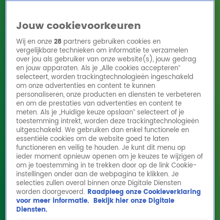
Jouw cookievoorkeuren
Wij en onze
28
partners gebruiken cookies en
vergelijkbare technieken om informatie te verzamelen
over jou als gebruiker van onze website(s), jouw gedrag
en jouw apparaten. Als je „Alle cookies accepteren”
Home
Acties
Radio 10 zenders
Radioshows
DJ's
Hitlijsten
selecteert, worden trackingtechnologieën ingeschakeld
Radio luisteren
om onze advertenties en content te kunnen
personaliseren, onze producten en diensten te verbeteren
Volg Radio 10
en om de prestaties van advertenties en content te
meten. Als je „Huidige keuze opslaan” selecteert of je
toestemming intrekt, worden deze trackingtechnologieën
uitgeschakeld. We gebruiken dan enkel functionele en
Zoeken
essentiële cookies om de website goed te laten
functioneren en veilig te houden. Je kunt dit menu op
ieder moment opnieuw openen om je keuzes te wijzigen of
Home
Online Radio Luisteren
Acties
Shows
Alle zenders
om je toestemming in te trekken door op de link Cookie-
instellingen onder aan de webpagina te klikken. Je
Dit is de eerste hint voor De Juiste Vraag
selecties zullen overal binnen onze Digitale Diensten
worden doorgevoerd.
Raadpleeg onze Cookieverklaring
17 feb 2025, 10:32
voor meer informatie.
Bekijk hier onze Digitale
Diensten.
De Juiste Vraag is nog altijd niet geraden! De jackpot