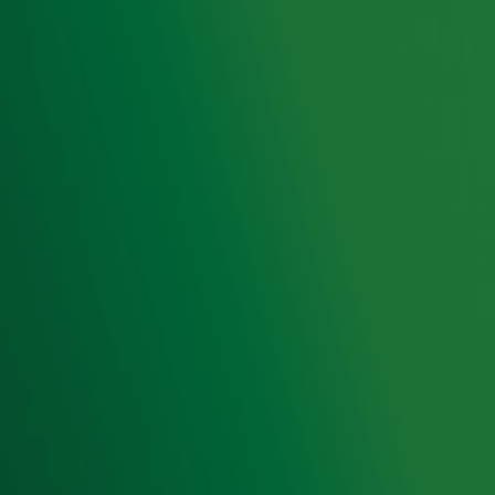
Radio 10 DJ's
Radio 10 zenders
Livemuziek
Acties
Luisteren naar Radio 10
Voorwaarden
Privacyverklaring
Gebruiksvoorwaarden
Cookieverklaring
Digitale diensten
Cookie instellingen
Adverteren
Vacatures
Publieksservice
Toegankelijkheid
Contact met de Studio
0909-300 10 10
info@radio10.nl