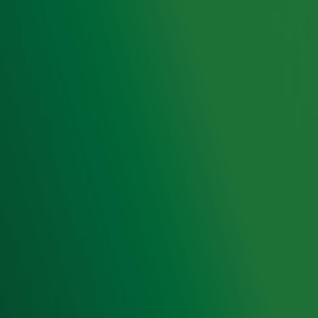
Radio 10 DJ's
Radio 10 zenders
Livemuziek
Acties
Luisteren naar Radio 10
Voorwaarden
Privacyverklaring
Gebruiksvoorwaarden
Cookieverklaring
Digitale diensten
Cookie instellingen
Adverteren
Vacatures
Publieksservice
Toegankelijkheid
Contact met de Studio
0909-300 10 10
info@radio10.nl