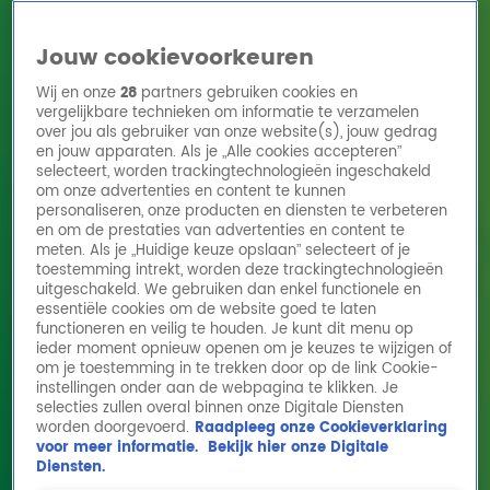
Jouw cookievoorkeuren
Wij en onze
28
partners gebruiken cookies en
vergelijkbare technieken om informatie te verzamelen
over jou als gebruiker van onze website(s), jouw gedrag
en jouw apparaten. Als je „Alle cookies accepteren”
Home
Acties
Radio 10 zenders
Radioshows
DJ's
Hitlijsten
selecteert, worden trackingtechnologieën ingeschakeld
Radio luisteren
om onze advertenties en content te kunnen
personaliseren, onze producten en diensten te verbeteren
Volg Radio 10
en om de prestaties van advertenties en content te
meten. Als je „Huidige keuze opslaan” selecteert of je
toestemming intrekt, worden deze trackingtechnologieën
uitgeschakeld. We gebruiken dan enkel functionele en
Zoeken
essentiële cookies om de website goed te laten
functioneren en veilig te houden. Je kunt dit menu op
ieder moment opnieuw openen om je keuzes te wijzigen of
Home
Online Radio Luisteren
Acties
Shows
Alle zenders
om je toestemming in te trekken door op de link Cookie-
instellingen onder aan de webpagina te klikken. Je
Dít doe jij fout tijdens het barbecuen!
selecties zullen overal binnen onze Digitale Diensten
worden doorgevoerd.
Raadpleeg onze Cookieverklaring
26 mei 2026, 13:24
voor meer informatie.
Bekijk hier onze Digitale
Diensten.
Ga jij deze zomer ook lekker barbecuen? Let dan goed