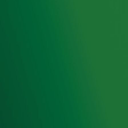
Radio 10 zenders
Livemuziek
Acties
Luisteren naar Radio 10
Voorwaarden
Privacyverklaring
Gebruiksvoorwaarden
Cookieverklaring
Digitale diensten
Cookie instellingen
Adverteren
Vacatures
Publieksservice
Toegankelijkheid
Contact met de Studio
0909-300 10 10
info@radio10.nl
Whatsapp met de Studio