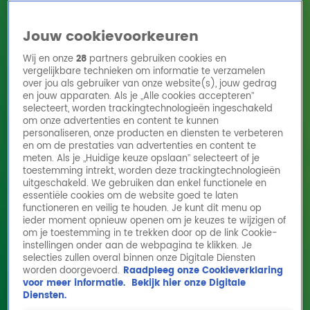
Jouw cookievoorkeuren
Wij en onze
28
partners gebruiken cookies en
vergelijkbare technieken om informatie te verzamelen
over jou als gebruiker van onze website(s), jouw gedrag
en jouw apparaten. Als je „Alle cookies accepteren”
Home
Acties
Radio 10 zenders
Radioshows
DJ's
Hitlijsten
selecteert, worden trackingtechnologieën ingeschakeld
Radio luisteren
om onze advertenties en content te kunnen
personaliseren, onze producten en diensten te verbeteren
Volg Radio 10
en om de prestaties van advertenties en content te
meten. Als je „Huidige keuze opslaan” selecteert of je
toestemming intrekt, worden deze trackingtechnologieën
uitgeschakeld. We gebruiken dan enkel functionele en
Zoeken
essentiële cookies om de website goed te laten
functioneren en veilig te houden. Je kunt dit menu op
ieder moment opnieuw openen om je keuzes te wijzigen of
Home
Online Radio Luisteren
Acties
Shows
Alle zenders
om je toestemming in te trekken door op de link Cookie-
instellingen onder aan de webpagina te klikken. Je
Davina zingt Hold On
selecties zullen overal binnen onze Digitale Diensten
worden doorgevoerd.
Raadpleeg onze Cookieverklaring
29 sep 2021, 12:26
voor meer informatie.
Bekijk hier onze Digitale
Diensten.
Davina zingt Hold On