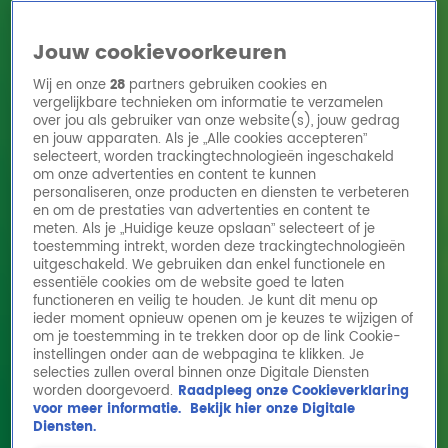
Jouw cookievoorkeuren
Wij en onze
28
partners gebruiken cookies en
vergelijkbare technieken om informatie te verzamelen
over jou als gebruiker van onze website(s), jouw gedrag
en jouw apparaten. Als je „Alle cookies accepteren”
Home
Acties
Radio 10 zenders
Radioshows
DJ's
Hitlijsten
selecteert, worden trackingtechnologieën ingeschakeld
Radio luisteren
om onze advertenties en content te kunnen
personaliseren, onze producten en diensten te verbeteren
Volg Radio 10
en om de prestaties van advertenties en content te
meten. Als je „Huidige keuze opslaan” selecteert of je
toestemming intrekt, worden deze trackingtechnologieën
uitgeschakeld. We gebruiken dan enkel functionele en
Zoeken
essentiële cookies om de website goed te laten
functioneren en veilig te houden. Je kunt dit menu op
ieder moment opnieuw openen om je keuzes te wijzigen of
Home
Online Radio Luisteren
Acties
Shows
Alle zenders
om je toestemming in te trekken door op de link Cookie-
instellingen onder aan de webpagina te klikken. Je
D66-lijsttrekker Rob Jetten: ‘Gordon, als jij
selecties zullen overal binnen onze Digitale Diensten
worden doorgevoerd.
Raadpleeg onze Cookieverklaring
op mij stemt, mag je borrelen met mijn
voor meer informatie.
Bekijk hier onze Digitale
verloofde!’
Diensten.