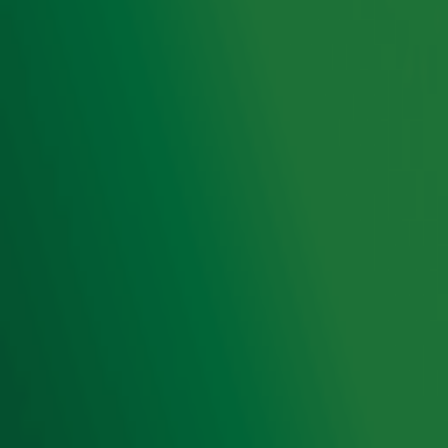
Radiofrequenties Radio 10
Hitlijsten
Radio 10 DJ's
Radio 10 zenders
Livemuziek
Acties
Luisteren naar Radio 10
Voorwaarden
Privacyverklaring
Gebruiksvoorwaarden
Cookieverklaring
Digitale diensten
Cookie instellingen
Adverteren
Vacatures
Publieksservice
Toegankelijkheid
Contact met de Studio