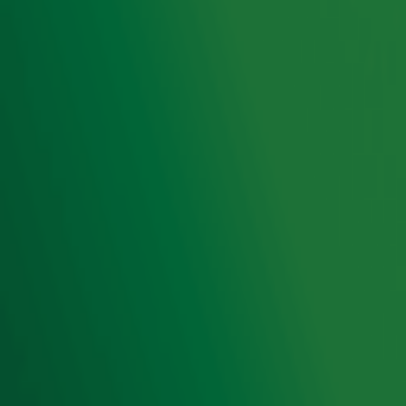
Radiofrequenties Radio 10
Hitlijsten
Radio 10 DJ's
Radio 10 zenders
Livemuziek
Acties
Luisteren naar Radio 10
Voorwaarden
Privacyverklaring
Gebruiksvoorwaarden
Cookieverklaring
Digitale diensten
Cookie instellingen
Adverteren
Vacatures
Publieksservice
Toegankelijkheid
Contact met de Studio