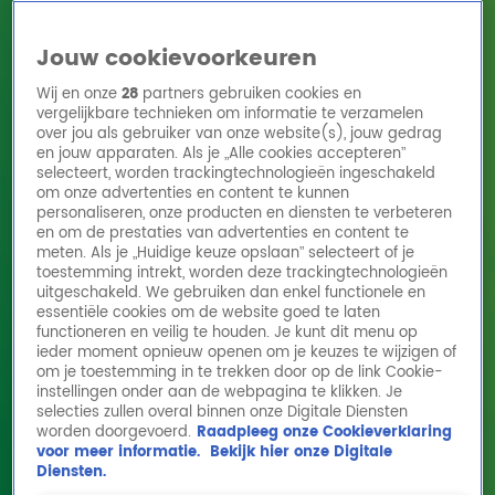
Jouw cookievoorkeuren
Wij en onze
28
partners gebruiken cookies en
vergelijkbare technieken om informatie te verzamelen
over jou als gebruiker van onze website(s), jouw gedrag
en jouw apparaten. Als je „Alle cookies accepteren”
Home
Acties
Radio 10 zenders
Radioshows
DJ's
Hitlijsten
selecteert, worden trackingtechnologieën ingeschakeld
Radio luisteren
om onze advertenties en content te kunnen
personaliseren, onze producten en diensten te verbeteren
Volg Radio 10
en om de prestaties van advertenties en content te
meten. Als je „Huidige keuze opslaan” selecteert of je
toestemming intrekt, worden deze trackingtechnologieën
uitgeschakeld. We gebruiken dan enkel functionele en
Zoeken
essentiële cookies om de website goed te laten
functioneren en veilig te houden. Je kunt dit menu op
ieder moment opnieuw openen om je keuzes te wijzigen of
Home
Online Radio Luisteren
Acties
Shows
Alle zenders
om je toestemming in te trekken door op de link Cookie-
instellingen onder aan de webpagina te klikken. Je
Belinda Davids - The Greatest Love Of All
selecties zullen overal binnen onze Digitale Diensten
worden doorgevoerd.
Raadpleeg onze Cookieverklaring
(Whitney Houston cover) live @ Ekdom in de
voor meer informatie.
Bekijk hier onze Digitale
Morgen
Diensten.