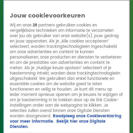
Jouw cookievoorkeuren
Wij en onze
28
partners gebruiken cookies en
vergelijkbare technieken om informatie te verzamelen
over jou als gebruiker van onze website(s), jouw gedrag
en jouw apparaten. Als je „Alle cookies accepteren”
Home
Acties
Radio 10 zenders
Radioshows
DJ's
Hitlijsten
selecteert, worden trackingtechnologieën ingeschakeld
Radio luisteren
om onze advertenties en content te kunnen
personaliseren, onze producten en diensten te verbeteren
Volg Radio 10
en om de prestaties van advertenties en content te
meten. Als je „Huidige keuze opslaan” selecteert of je
toestemming intrekt, worden deze trackingtechnologieën
uitgeschakeld. We gebruiken dan enkel functionele en
Zoeken
essentiële cookies om de website goed te laten
functioneren en veilig te houden. Je kunt dit menu op
ieder moment opnieuw openen om je keuzes te wijzigen of
Home
Online Radio Luisteren
Acties
Shows
Alle zenders
om je toestemming in te trekken door op de link Cookie-
instellingen onder aan de webpagina te klikken. Je
At Hannelore Zwitserlood écht zeven (!)
selecties zullen overal binnen onze Digitale Diensten
worden doorgevoerd.
Raadpleeg onze Cookieverklaring
toetjes op één avond?
voor meer informatie.
Bekijk hier onze Digitale
16 feb 2026, 11:17
Diensten.