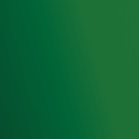
Hitlijsten
Radio 10 DJ's
Radio 10 zenders
Livemuziek
Acties
Luisteren naar Radio 10
Voorwaarden
Privacyverklaring
Gebruiksvoorwaarden
Cookieverklaring
Digitale diensten
Cookie instellingen
Adverteren
Vacatures
Publieksservice
Toegankelijkheid
Contact met de Studio
0909-300 10 10