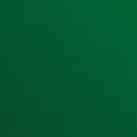
Ontvang onze nieuwsbrief
Meld je aan voor de nieuwsbrief van Radio 10 en blijf op d
Aanmelden
Meld je aan voor onze wekelijkse nieuwsbrief met daarin he
moment afmelden. Zie voor meer informatie de
privacyver
Snel naar
Home
Radiofrequenties Radio 10
Hitlijsten
Radio 10 DJ's
Radio 10 zenders
Livemuziek
Acties
Luisteren naar Radio 10
Voorwaarden
Privacyverklaring
Gebruiksvoorwaarden
Cookieverklaring