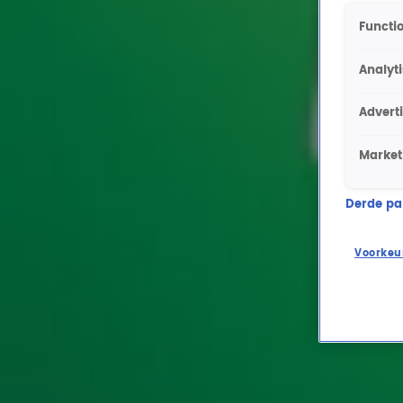
Functio
Analyt
Advert
Market
Derde part
Voorkeu