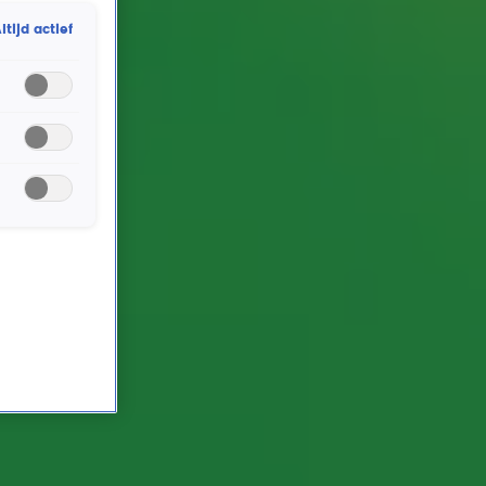
Jetplane (cover) live @ Ekdom in de Morgen
ltijd actief