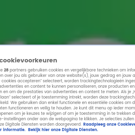
ren
cookievoorkeuren
ze
28
partners gebruiken cookies en vergelijkbare technieken om info
n over jou als gebruiker van onze website(s), jouw gedrag en jouw 
lle cookies accepteren” selecteert, worden trackingtechnologieën ing
dvertenties en content te kunnen personaliseren, onze producten en
n en om de prestaties van advertenties en content te meten. Als je „
laan” selecteert of je toestemming intrekt, worden deze trackingtec
keld. We gebruiken dan enkel functionele en essentiële cookies om 
aten functioneren en veilig te houden. Je kunt dit menu op ieder mo
penen om je keuzes te wijzigen of om je toestemming in te trekken 
ie-instellingen onder aan de webpagina te klikken. Je selecties zullen
ze Digitale Diensten worden doorgevoerd.
Raadpleeg onze Cookieve
r informatie.
Bekijk hier onze Digitale Diensten.