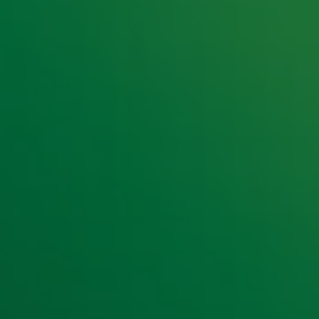
e hoogte van het laatste Radio 10-nieuws.
t laatste nieuws en aanbiedingen die wijzelf of in samenwe
klaring
.