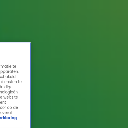
rmatie te
apparaten.
eschakeld
 diensten te
Huidige
hnologieën
Acda en De Munnik - John Denvers Leaving
de website
On A Jetplane (cover) live @ Ekdom in de
ment
door op de
Morgen
 overal
7 apr 2023, 11:17
rklaring
Acda en De Munnik - John Denvers Leaving On A