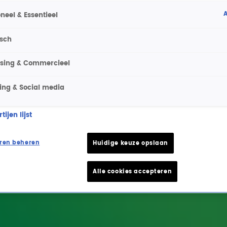
A
neel & Essentieel
isch
ising & Commercieel
ing & Social media
ijen lijst
ren beheren
Huidige keuze opslaan
Alle cookies accepteren