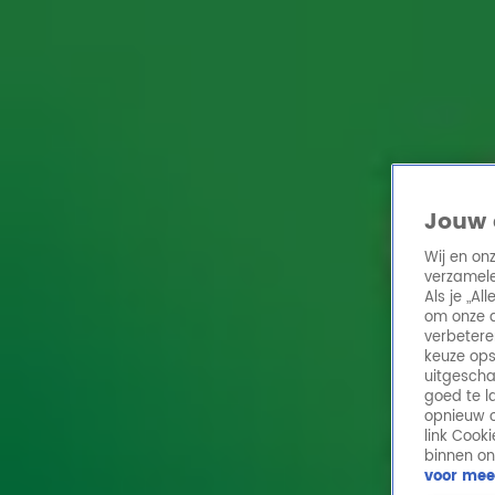
Home
Acties
Radio 10 zenders
Radioshows
DJ's
Hitlijsten
Radio luiste
Volg Radio 10
Jouw 
Wij en on
verzamele
Zoeken
Als je „A
Home
Online Radio Luisteren
Acties
Shows
Alle zenders
om onze a
verbetere
keuze ops
uitgescha
goed te l
opnieuw o
link Cook
binnen on
voor mee