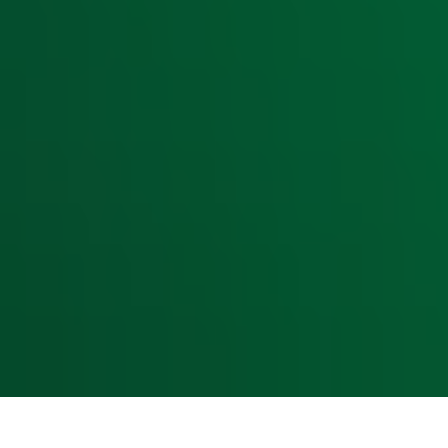
Radiofrequenties Radio 10
Hitlijsten
Radio 10 DJ's
Radio 10 zenders
Livemuziek
Acties
Luisteren naar Radio 10
Voorwaarden
Privacyverklaring
Gebruiksvoorwaarden
Cookieverklaring
Digitale diensten
Cookie instellingen
Adverteren
Vacatures
Publieksservice
Toegankelijkheid
Contact met de Studio
0909-300 10 10