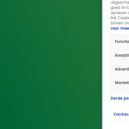
uitgescha
goed te l
opnieuw o
link Cook
binnen on
voor mee
Functio
Analyt
Advert
Market
Derde part
Voorkeu