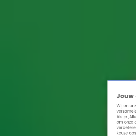
Home
Acties
Radio 10 zenders
Radioshows
DJ's
Hitlijsten
Radio luiste
Volg Radio 10
Zoeken
Home
Online Radio Luisteren
Acties
Shows
Alle zenders
Jouw 
Wij en on
verzamele
Als je „A
om onze a
verbetere
keuze ops