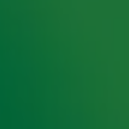
re zijn o.a. nog nooit eerder vertoonde beelden
son Hehir, die ook de Emmy-winnende documentaire
sseerde, neemt dit klusje op zich.
erwachts. Begin dit jaar cancelde de groep hun
 verluidt was COVID-19 de reden voor deze keuze.
n de documentaire. Victoria sloeg de reünietour in
nneer de documentaire verschijnt is helaas nog
o.a. Stop, Wannabe, Viva Forever en Spice Up
 namelijk op de 812ste plek.