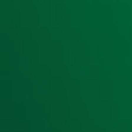
Ontvang onze nieuwsbrief
Meld je aan voor de nieuwsbrief van Radio 10 en blijf op d
Aanmelden
Meld je aan voor onze wekelijkse nieuwsbrief met daarin he
moment afmelden. Zie voor meer informatie de
privacyver
Snel naar
Home