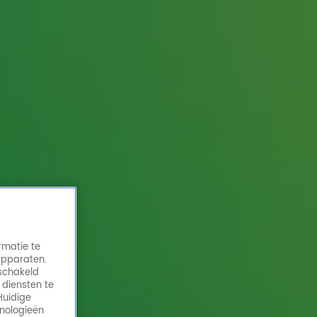
rmatie te
apparaten.
eschakeld
 diensten te
Huidige
hnologieën