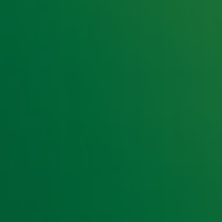
e hoogte van het laatste Radio 10-nieuws.
t laatste nieuws en aanbiedingen die wijzelf of in samenwe
klaring
.