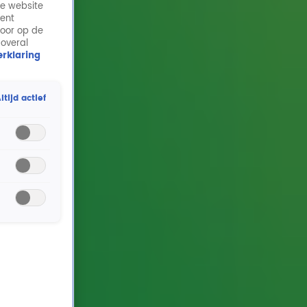
de website
ment
door op de
 overal
rklaring
ltijd actief