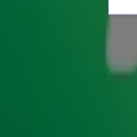
YES! Er komt een Spice Gi
NIEUWS
1 aug 2022, 13:20
Spice Girls-fans, opgelet! Er komt een documentaire ov
bevestigt Mel B in een interview met het Australische
Geri Halliwell, Emma Bunton, Melanie C, Mel B en Victori