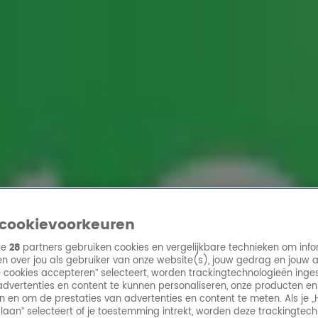
ren
cookievoorkeuren
ze
28
partners gebruiken cookies en vergelijkbare technieken om info
n over jou als gebruiker van onze website(s), jouw gedrag en jouw 
lle cookies accepteren” selecteert, worden trackingtechnologieën ing
dvertenties en content te kunnen personaliseren, onze producten en
n en om de prestaties van advertenties en content te meten. Als je „
laan” selecteert of je toestemming intrekt, worden deze trackingtec