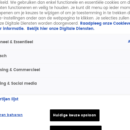
keld. We gebruiken dan enkel functionele en essentiële cookies om 
aten functioneren en veilig te houden. Je kunt dit menu op ieder mo
penen om je keuzes te wijzigen of om je toestemming in te trekken 
ie-instellingen onder aan de webpagina te klikken. Je selecties zullen
ze Digitale Diensten worden doorgevoerd.
Raadpleeg onze Cookieve
r informatie.
Bekijk hier onze Digitale Diensten.
A
neel & Essentieel
isch
ising & Commercieel
ing & Social media
ijen lijst
ren beheren
Huidige keuze opslaan