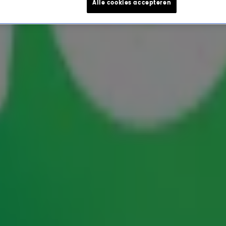
Alle cookies accepteren
rls-documentaire!
er de populaire Britse meidengroep. Dat
 tv-programma The Project.
a Beckham komen weer bij elkaar om een