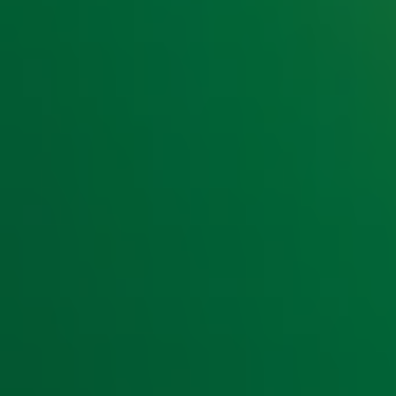
documentaire over hun carrière te maken. In de documentai
te zien en vertellen zij over hun wilde tijd. Regisseur Ja
over basketballegende Michael Jordan
regi
The last dance
Onverwacht
Dat de meiden een documentaire gaan maken komt vrij onv
tour en werd ook de geplande speelfilm geannuleerd. Naar
Ook is het onverwacht dat alle vijf de meiden te zien zijn i
2019 namelijk over maar nu is ook zij weer aan boord. Wa
niet bekend. Nog even geduld dus...
Top 4000
De Spice Girls staat maar liefst 8 keer in de
Top 4000
met 
Your Life. 2 Become 1 staat het hoogstgenoteerd in de lijst;
Foto:
ANP