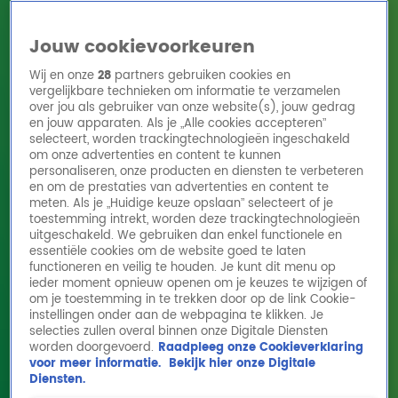
Jouw cookievoorkeuren
Wij en onze
28
partners gebruiken cookies en
vergelijkbare technieken om informatie te verzamelen
over jou als gebruiker van onze website(s), jouw gedrag
en jouw apparaten. Als je „Alle cookies accepteren”
Home
Acties
Radio 10 zenders
Radioshows
DJ's
Hitlijsten
selecteert, worden trackingtechnologieën ingeschakeld
Radio luisteren
om onze advertenties en content te kunnen
personaliseren, onze producten en diensten te verbeteren
Volg Radio 10
en om de prestaties van advertenties en content te
meten. Als je „Huidige keuze opslaan” selecteert of je
toestemming intrekt, worden deze trackingtechnologieën
uitgeschakeld. We gebruiken dan enkel functionele en
Zoeken
essentiële cookies om de website goed te laten
functioneren en veilig te houden. Je kunt dit menu op
ieder moment opnieuw openen om je keuzes te wijzigen of
Home
Online Radio Luisteren
Acties
Shows
Alle zenders
om je toestemming in te trekken door op de link Cookie-
instellingen onder aan de webpagina te klikken. Je
selecties zullen overal binnen onze Digitale Diensten
worden doorgevoerd.
Raadpleeg onze Cookieverklaring
voor meer informatie.
Bekijk hier onze Digitale
Diensten.