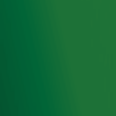
Ontvang onze nieuwsbrief
Meld je aan voor de nieuwsbrief van Radio 10 en blijf op
de hoogte van het laatste Radio 10-nieuws.
Aanmelden
Meld je aan voor onze wekelijkse nieuwsbrief met daarin
het laatste nieuws en aanbiedingen die wijzelf of in
samenwerking met onze partners organiseren. Je kunt je
op ieder moment afmelden. Zie voor meer informatie de
privacyverklaring
.
Snel naar
Home
Radiofrequenties Radio 10
Hitlijsten
Radio 10 DJ's
Radio 10 zenders
Livemuziek
Acties
Luisteren naar Radio 10