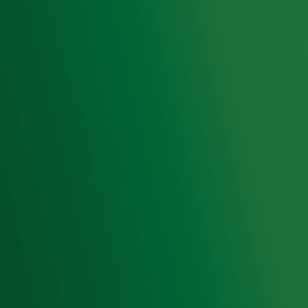
Voorwaarden
Privacyverklaring
Gebruiksvoorwaarden
Cookieverklaring
Digitale diensten
Cookie instellingen
Adverteren
Vacatures
Publieksservice
Toegankelijkheid
Contact met de Studio
0909-300 10 10
info@radio10.nl
Whatsapp met de Studio
Download de Radio 10 App
Volg Radio 10
©
2026 Talpa Network. Alle rechten voorbehouden. Geen
tekst- en datamining.