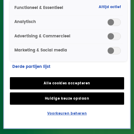
Altijd actief
Functioneel & Essentieel
Analytisch
Advertising & Commercieel
Marketing & Social media
Wie spreekt toch de IKEA-
Derde partijen lijst
gids in?
Alle cookies accepteren
NIEUWS
28 aug 2019, 10:33
Huidige keuze opslaan
Nieuwslezeres Evelien kwam vanochtend met het bericht
Voorkeuren beheren
dat de gehele IKEA-catalogus is ingesproken, maar wie is
die stem toch?! Goed nieuws! Na lang speurwerk hebben
we de zoetsappige voorlees-stem gevonden.