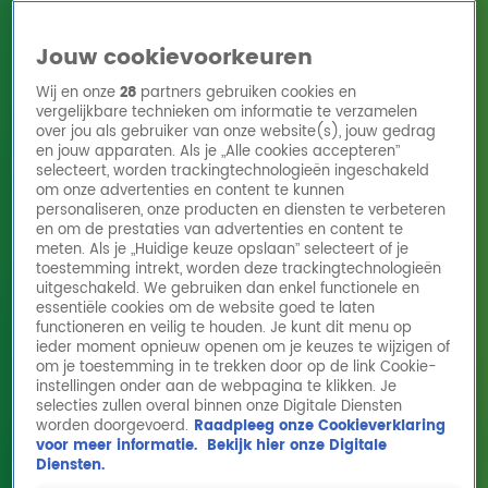
Jouw cookievoorkeuren
Wij en onze
28
partners gebruiken cookies en
vergelijkbare technieken om informatie te verzamelen
over jou als gebruiker van onze website(s), jouw gedrag
en jouw apparaten. Als je „Alle cookies accepteren”
Home
Acties
Radio 10 zenders
Radioshows
DJ's
Hitlijsten
selecteert, worden trackingtechnologieën ingeschakeld
Radio luisteren
om onze advertenties en content te kunnen
personaliseren, onze producten en diensten te verbeteren
Volg Radio 10
en om de prestaties van advertenties en content te
meten. Als je „Huidige keuze opslaan” selecteert of je
toestemming intrekt, worden deze trackingtechnologieën
uitgeschakeld. We gebruiken dan enkel functionele en
Zoeken
essentiële cookies om de website goed te laten
functioneren en veilig te houden. Je kunt dit menu op
ieder moment opnieuw openen om je keuzes te wijzigen of
Home
Online Radio Luisteren
Acties
Shows
Alle zenders
om je toestemming in te trekken door op de link Cookie-
instellingen onder aan de webpagina te klikken. Je
selecties zullen overal binnen onze Digitale Diensten
worden doorgevoerd.
Raadpleeg onze Cookieverklaring
voor meer informatie.
Bekijk hier onze Digitale
Diensten.