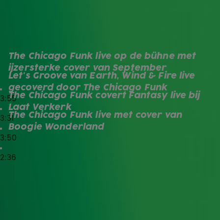
de discotijden van de jaren '70 en '80. Sinds het
programma tourt de band langs verschillende podia,
waar ze overal een spectaculaire show neerzetten. Zo ook
tijdens Laat Verkerk, waar ze September, Let's Groove,
Fantasy én Boogie Wonderland zongen!
The Chicago Funk live op de bühne met 
September
ijzersterke cover van September
Let's Groove van Earth, Wind & Fire live 
Let's Groove
gecoverd door The Chicago Funk
The Chicago Funk covert Fantasy live bij 
3:55
Fantasy
Laat Verkerk
The Chicago Funk live met cover van 
3:31
Boogie Wonderland
Boogie Wonderland
3:50
2:36
Van 27 november t/m 24 december hoorde je de
20ste editie van de
Top 4000
op Radio 10. Natuurlijk
geniet je ook de rest van het jaar van de grootste hits
aller tijden!
Zender laden...