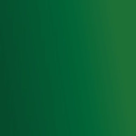
Voorwaarden
Privacyverklaring
Gebruiksvoorwaarden
Cookieverklaring
Digitale diensten
Cookie instellingen
Adverteren
Vacatures
Publieksservice
Toegankelijkheid
Contact met de Studio
0909-300 10 10
info@radio10.nl
Whatsapp met de Studio
Download de Radio 10 App
Volg Radio 10
©
2026 Talpa Network. Alle rechten voorbehouden. Geen
tekst- en datamining.
Radio 10