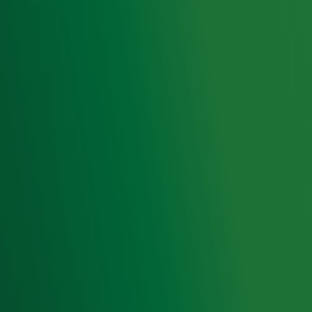
Ontvang onze nieuwsbrief
Meld je aan voor de nieuwsbrief van Radio 10 en blijf op
de hoogte van het laatste Radio 10-nieuws.
Aanmelden
Meld je aan voor onze wekelijkse nieuwsbrief met daarin
het laatste nieuws en aanbiedingen die wijzelf of in
samenwerking met onze partners organiseren. Je kunt je
op ieder moment afmelden. Zie voor meer informatie de
privacyverklaring
.
Snel naar
Home
Radiofrequenties Radio 10
Hitlijsten
Radio 10 DJ's
Radio 10 zenders
Livemuziek
Acties
Luisteren naar Radio 10