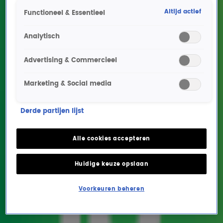
Altijd actief
Functioneel & Essentieel
Analytisch
Advertising & Commercieel
Marketing & Social media
The Chicago Funk
Derde partijen lijst
schittert live op de bühne
met covers van Earth,
Alle cookies accepteren
Wind & Fire!
Huidige keuze opslaan
NIEUWS
6 nov 2024, 12:16
Voorkeuren beheren