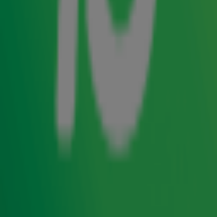
Een hele avond vol steengoede muziek van Earth, Wind &
Fire? Dan nodig je natuurlijk The Chicago Funk uit! In 2023
wist de band het te schoppen tot de tweede plaats van
The Tribute - Battle of the Bands, waar ze menig fan van
hun stoel wisten te blazen. Genoeg redenen voor
René
om
ze live uit te nodigen op de bühne bij
Laat Verkerk
.
Ontvang onze nieuwsbrief
Meld je aan voor de nieuwsbrief van Radio 10 en blijf op
de hoogte van het laatste Radio 10-nieuws.
Aanmelden
Meld je aan voor onze wekelijkse nieuwsbrief met daarin
het laatste nieuws en aanbiedingen die wijzelf of in
samenwerking met onze partners organiseren. Je kunt je
op ieder moment afmelden. Zie voor meer informatie de
privacyverklaring
.
De band die tijdens The Tribute - Battle of the Bands nog
de naam Earth, Wind and Fires droeg, brengt je mee naar