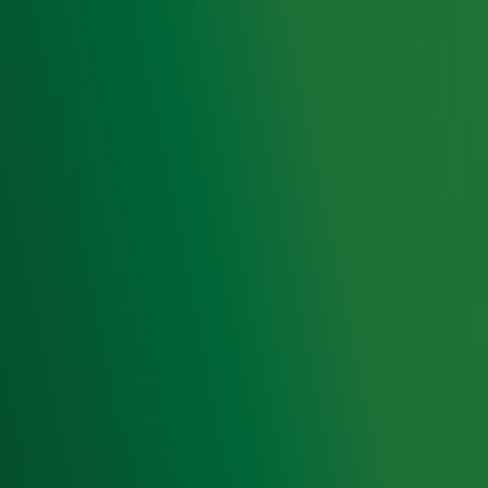
het laatste nieuws en aanbiedingen die wijzelf of in
samenwerking met onze partners organiseren. Je kunt je
op ieder moment afmelden. Zie voor meer informatie de
privacyverklaring
.
Snel naar
Home
Radiofrequenties Radio 10
Hitlijsten
Radio 10 DJ's
Radio 10 zenders
Livemuziek
Acties
Luisteren naar Radio 10
Voorwaarden
Privacyverklaring
Gebruiksvoorwaarden
Cookieverklaring
Digitale diensten
Cookie instellingen