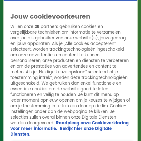
Jouw cookievoorkeuren
Wij en onze
28
partners gebruiken cookies en
vergelijkbare technieken om informatie te verzamelen
over jou als gebruiker van onze website(s), jouw gedrag
en jouw apparaten. Als je „Alle cookies accepteren”
Home
Acties
Radio 10 zenders
Radioshows
DJ's
Hitlijsten
selecteert, worden trackingtechnologieën ingeschakeld
Radio luisteren
om onze advertenties en content te kunnen
personaliseren, onze producten en diensten te verbeteren
Volg Radio 10
en om de prestaties van advertenties en content te
meten. Als je „Huidige keuze opslaan” selecteert of je
toestemming intrekt, worden deze trackingtechnologieën
uitgeschakeld. We gebruiken dan enkel functionele en
Zoeken
essentiële cookies om de website goed te laten
functioneren en veilig te houden. Je kunt dit menu op
ieder moment opnieuw openen om je keuzes te wijzigen of
Home
Online Radio Luisteren
Acties
Shows
Alle zenders
om je toestemming in te trekken door op de link Cookie-
instellingen onder aan de webpagina te klikken. Je
selecties zullen overal binnen onze Digitale Diensten
worden doorgevoerd.
Raadpleeg onze Cookieverklaring
voor meer informatie.
Bekijk hier onze Digitale
Diensten.