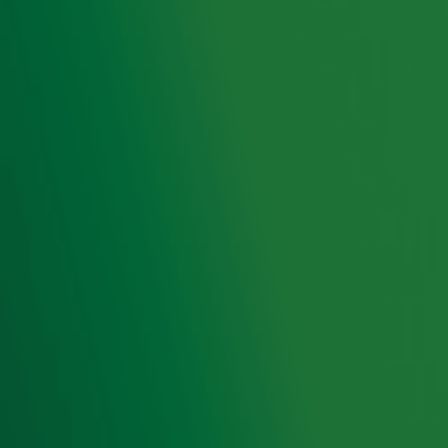
festivalterrein in Weert.
Ontvang onze nieuwsbrief
Meld je aan voor de nieuwsbrief van Radio 10 en blijf op
de hoogte van het laatste Radio 10-nieuws.
Aanmelden
Meld je aan voor onze wekelijkse nieuwsbrief met daarin
het laatste nieuws en aanbiedingen die wijzelf of in
samenwerking met onze partners organiseren. Je kunt je
op ieder moment afmelden. Zie voor meer informatie de
privacyverklaring
.
Snel naar
Home
Radiofrequenties Radio 10
Hitlijsten
Radio 10 DJ's
Radio 10 zenders
Livemuziek
Acties