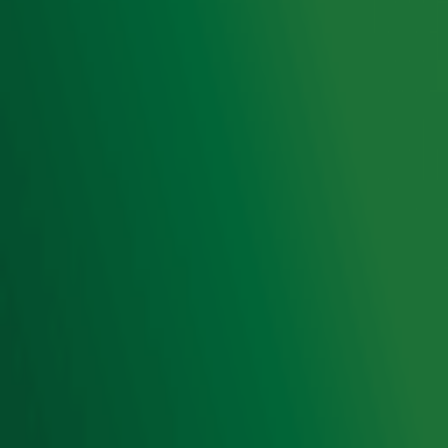
Luisteren naar Radio 10
Voorwaarden
Privacyverklaring
Gebruiksvoorwaarden
Cookieverklaring
Digitale diensten
Cookie instellingen
Adverteren
Vacatures
Publieksservice
Toegankelijkheid
Contact met de Studio
0909-300 10 10
info@radio10.nl
Whatsapp met de Studio
Download de Radio 10 App
Volg Radio 10
©
2026 Talpa Network. Alle rechten voorbehouden. Geen
tekst- en datamining.