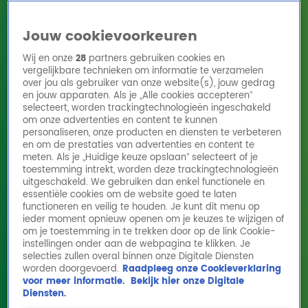
Jouw cookievoorkeuren
Wij en onze
28
partners gebruiken cookies en
vergelijkbare technieken om informatie te verzamelen
over jou als gebruiker van onze website(s), jouw gedrag
en jouw apparaten. Als je „Alle cookies accepteren”
Home
Acties
Radio 10 zenders
Radioshows
DJ's
Hitlijsten
selecteert, worden trackingtechnologieën ingeschakeld
Radio luisteren
om onze advertenties en content te kunnen
personaliseren, onze producten en diensten te verbeteren
Volg Radio 10
en om de prestaties van advertenties en content te
meten. Als je „Huidige keuze opslaan” selecteert of je
toestemming intrekt, worden deze trackingtechnologieën
uitgeschakeld. We gebruiken dan enkel functionele en
Zoeken
essentiële cookies om de website goed te laten
functioneren en veilig te houden. Je kunt dit menu op
ieder moment opnieuw openen om je keuzes te wijzigen of
Home
Online Radio Luisteren
Acties
Shows
Alle zenders
om je toestemming in te trekken door op de link Cookie-
instellingen onder aan de webpagina te klikken. Je
selecties zullen overal binnen onze Digitale Diensten
worden doorgevoerd.
Raadpleeg onze Cookieverklaring
voor meer informatie.
Bekijk hier onze Digitale
Diensten.