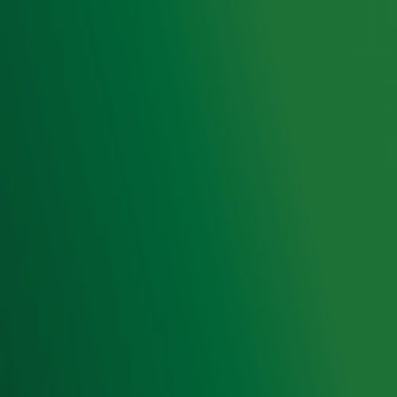
Hitlijsten
Radio 10 DJ's
Radio 10 zenders
Livemuziek
Acties
Luisteren naar Radio 10
Voorwaarden
Privacyverklaring
Gebruiksvoorwaarden
Cookieverklaring
Digitale diensten
Cookie instellingen
Adverteren
Vacatures
Publieksservice
Toegankelijkheid
Contact met de Studio
0909-300 10 10
info@radio10.nl