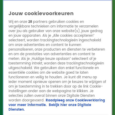
Jouw cookievoorkeuren
Wij en onze
28
partners gebruiken cookies en
vergelijkbare technieken om informatie te verzamelen
over jou als gebruiker van onze website(s), jouw gedrag
en jouw apparaten. Als je „Alle cookies accepteren”
Home
Acties
Radio 10 zenders
Radioshows
DJ's
Hitlijsten
selecteert, worden trackingtechnologieën ingeschakeld
Radio luisteren
om onze advertenties en content te kunnen
personaliseren, onze producten en diensten te verbeteren
Volg Radio 10
en om de prestaties van advertenties en content te
meten. Als je „Huidige keuze opslaan” selecteert of je
toestemming intrekt, worden deze trackingtechnologieën
uitgeschakeld. We gebruiken dan enkel functionele en
Zoeken
essentiële cookies om de website goed te laten
functioneren en veilig te houden. Je kunt dit menu op
ieder moment opnieuw openen om je keuzes te wijzigen of
Home
Online Radio Luisteren
Acties
Shows
Alle zenders
om je toestemming in te trekken door op de link Cookie-
instellingen onder aan de webpagina te klikken. Je
selecties zullen overal binnen onze Digitale Diensten
worden doorgevoerd.
Raadpleeg onze Cookieverklaring
voor meer informatie.
Bekijk hier onze Digitale
Diensten.