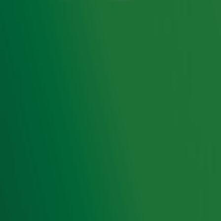
door een kokende onderbuurman. Maar hoe dan!?
Best wel een beetje paniek afgelopen weekend in
Rotterdam, want het zusje van Mustafa werd he-le-maal
niet lekker. Ook de andere gezinsleden hadden last van
brandende ogen, hoesten, hyperventilatie… Zo erg, dat
zelfs praten moeilijk ging.
Ontvang onze nieuwsbrief
Meld je aan voor de nieuwsbrief van Radio 10 en blijf op
de hoogte van het laatste Radio 10-nieuws.
Aanmelden
Meld je aan voor onze wekelijkse nieuwsbrief met daarin
het laatste nieuws en aanbiedingen die wijzelf of in
samenwerking met onze partners organiseren. Je kunt je
op ieder moment afmelden. Zie voor meer informatie de
privacyverklaring
.
Snel naar
Home
Radiofrequenties Radio 10