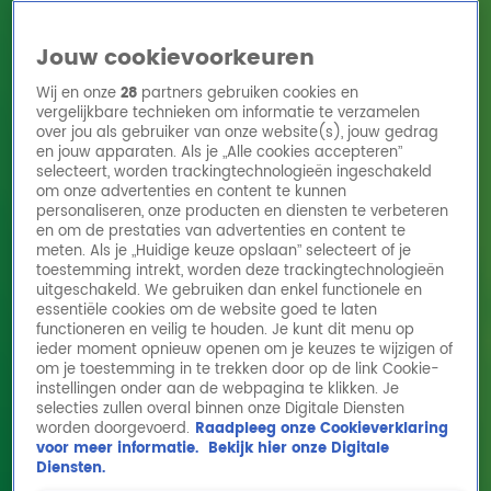
Jouw cookievoorkeuren
Wij en onze
28
partners gebruiken cookies en
vergelijkbare technieken om informatie te verzamelen
over jou als gebruiker van onze website(s), jouw gedrag
en jouw apparaten. Als je „Alle cookies accepteren”
Home
Acties
Radio 10 zenders
Radioshows
DJ's
Hitlijsten
selecteert, worden trackingtechnologieën ingeschakeld
Radio luisteren
om onze advertenties en content te kunnen
personaliseren, onze producten en diensten te verbeteren
Volg Radio 10
en om de prestaties van advertenties en content te
meten. Als je „Huidige keuze opslaan” selecteert of je
toestemming intrekt, worden deze trackingtechnologieën
uitgeschakeld. We gebruiken dan enkel functionele en
Zoeken
essentiële cookies om de website goed te laten
functioneren en veilig te houden. Je kunt dit menu op
ieder moment opnieuw openen om je keuzes te wijzigen of
Home
Online Radio Luisteren
Acties
Shows
Alle zenders
om je toestemming in te trekken door op de link Cookie-
instellingen onder aan de webpagina te klikken. Je
selecties zullen overal binnen onze Digitale Diensten
worden doorgevoerd.
Raadpleeg onze Cookieverklaring
voor meer informatie.
Bekijk hier onze Digitale
Diensten.