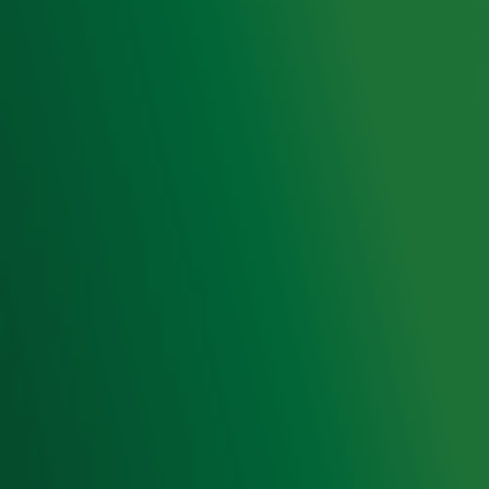
Luisteren naar Radio 10
Voorwaarden
Privacyverklaring
Gebruiksvoorwaarden
Cookieverklaring
Digitale diensten
Cookie instellingen
Adverteren
Vacatures
Publieksservice
Toegankelijkheid
Contact met de Studio
0909-300 10 10
info@radio10.nl
Whatsapp met de Studio
Download de Radio 10 App
Volg Radio 10
©
2026 Talpa Network. Alle rechten voorbehouden. Geen
tekst- en datamining.