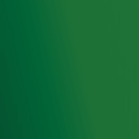
wedstrijd!
Ontvang onze nieuwsbrief
Meld je aan voor de nieuwsbrief van Radio 10 en blijf op
de hoogte van het laatste Radio 10-nieuws.
Aanmelden
Meld je aan voor onze wekelijkse nieuwsbrief met daarin
het laatste nieuws en aanbiedingen die wijzelf of in
samenwerking met onze partners organiseren. Je kunt je
op ieder moment afmelden. Zie voor meer informatie de
privacyverklaring
.
Snel naar
Home
Radiofrequenties Radio 10
Hitlijsten
Radio 10 DJ's
Radio 10 zenders
Livemuziek
Acties