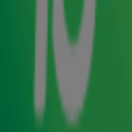
presents
. Die avond geven de
The Tribute - Live in Concert
vier bands die dit jaar in de finale staan van het populaire
tv-programma
een uniek
The Tribute – Battle of the Bands,
optreden in de Amsterdamse popzaal.
Kaarten voor
zijn exclusief
The Tribute - Live in Concert
verkrijgbaar via het Priority platform van Vodafone en
Ziggo. De ticketverkoop is nu gestart via
priority.nl
.
Natuurlijk maak je bij ons binnenkort kans op tickets van
10!
The Tribute - Battle of the Bands 2025
Het nieuwe seizoen
gaat
The Tribute - Battle of the Bands
aanstaande zaterdag 18 januari om 20.00 uur van start op
SBS6. De bands voor dit jaar zijn inmiddels bekend:
Treasure (Bruno Mars), Someone Like Her (Adele), The
Richie Experience (Lionel Richie), Yellow (Coldplay), Faith
(George Michael), ACinDC The Tribute (AC/DC), Kate!