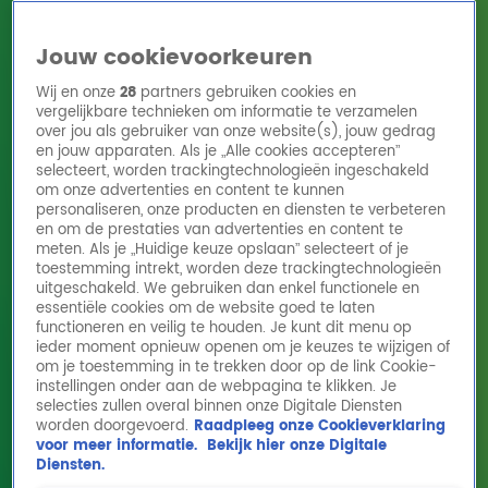
Jouw cookievoorkeuren
Wij en onze
28
partners gebruiken cookies en
vergelijkbare technieken om informatie te verzamelen
over jou als gebruiker van onze website(s), jouw gedrag
en jouw apparaten. Als je „Alle cookies accepteren”
Home
Acties
Radio 10 zenders
Radioshows
DJ's
Hitlijsten
selecteert, worden trackingtechnologieën ingeschakeld
Radio luisteren
om onze advertenties en content te kunnen
personaliseren, onze producten en diensten te verbeteren
Volg Radio 10
en om de prestaties van advertenties en content te
meten. Als je „Huidige keuze opslaan” selecteert of je
toestemming intrekt, worden deze trackingtechnologieën
uitgeschakeld. We gebruiken dan enkel functionele en
Zoeken
essentiële cookies om de website goed te laten
functioneren en veilig te houden. Je kunt dit menu op
ieder moment opnieuw openen om je keuzes te wijzigen of
Home
Online Radio Luisteren
Acties
Shows
Alle zenders
om je toestemming in te trekken door op de link Cookie-
instellingen onder aan de webpagina te klikken. Je
selecties zullen overal binnen onze Digitale Diensten
worden doorgevoerd.
Raadpleeg onze Cookieverklaring
voor meer informatie.
Bekijk hier onze Digitale
Diensten.