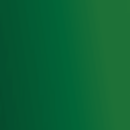
privacyverklaring
.
Snel naar
Home
Radiofrequenties Radio 10
Hitlijsten
Radio 10 DJ's
Radio 10 zenders
Livemuziek
Acties
Luisteren naar Radio 10
Voorwaarden
Privacyverklaring
Gebruiksvoorwaarden
Cookieverklaring
Digitale diensten
Cookie instellingen
Adverteren
Vacatures
Publieksservice