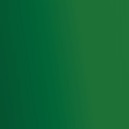
Ontvang onze nieuwsbrief
Meld je aan voor de nieuwsbrief van Radio 10 en blijf op
de hoogte van het laatste Radio 10-nieuws.
Aanmelden
Meld je aan voor onze wekelijkse nieuwsbrief met daarin
het laatste nieuws en aanbiedingen die wijzelf of in
samenwerking met onze partners organiseren. Je kunt je
op ieder moment afmelden. Zie voor meer informatie de
privacyverklaring
.
Foto: Ben Houdijk
Ontvang onze nieuwsbrief
Meld je aan voor de nieuwsbrief van Radio 10 en blijf op
de hoogte van het laatste Radio 10-nieuws.
Aanmelden
Meld je aan voor onze wekelijkse nieuwsbrief met daarin
het laatste nieuws en aanbiedingen die wijzelf of in
samenwerking met onze partners organiseren. Je kunt je
op ieder moment afmelden. Zie voor meer informatie de