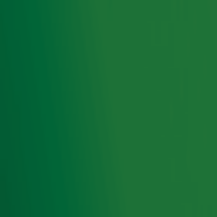
(Kate Bush), The Lou Rawls Experience (Lou Rawls), Guus
Meeuwis Tribute Band (Guus Meeuwis), Purple Power
Generation (Prince), Mr. Jones & Just In Case (Tom
Jones), Dizzy Man's Band - The Legacy (Dizzy Man's Band)
en The Supremium Tribute (The Supremes).
Elke band probeert qua sound en stem zo dicht mogelijk
bij het origineel te komen. De optredens worden ook dit
vierde seizoen beoordeeld door de zeer vertrouwde
vakjury, bestaande uit Cesar Zuiderwijk, Angela
Groothuizen en Spike. De presentatie is dit jaar voor het
eerst in handen van
Top 4000 Classics
-presentator
Johnny de Mol
.
Wie heeft de grote eer om op 17 april 2025 te mogen
spelen voor een uitzinnige menigte? En welke finalist volgt
Bee Gees Forever
op en mag als winnaar een uur lang op
het podium staan en de meeste nummers ten gehore
brengen? Kijken maar!