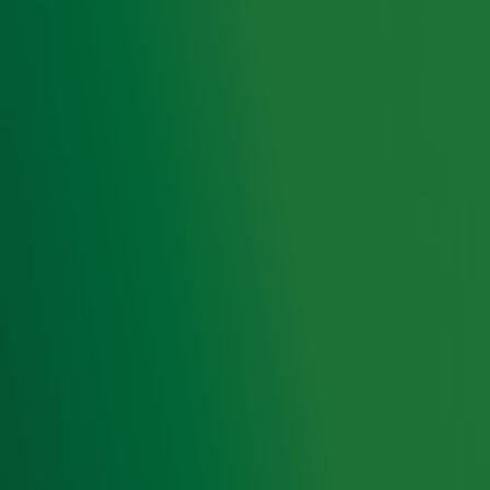
onze nieuwsbrief!
Ontvang onze nieuwsbrief
Meld je aan voor de nieuwsbrief van Radio 10 en blijf op
de hoogte van het laatste Radio 10-nieuws.
Aanmelden
Meld je aan voor onze wekelijkse nieuwsbrief met daarin
het laatste nieuws en aanbiedingen die wijzelf of in
samenwerking met onze partners organiseren. Je kunt je
op ieder moment afmelden. Zie voor meer informatie de
privacyverklaring
.
Bron foto: ANP/Suzanne Cordeiro
Ontvang onze nieuwsbrief
Meld je aan voor de nieuwsbrief van Radio 10 en blijf op
de hoogte van het laatste Radio 10-nieuws.
Aanmelden
Meld je aan voor onze wekelijkse nieuwsbrief met daarin
het laatste nieuws en aanbiedingen die wijzelf of in