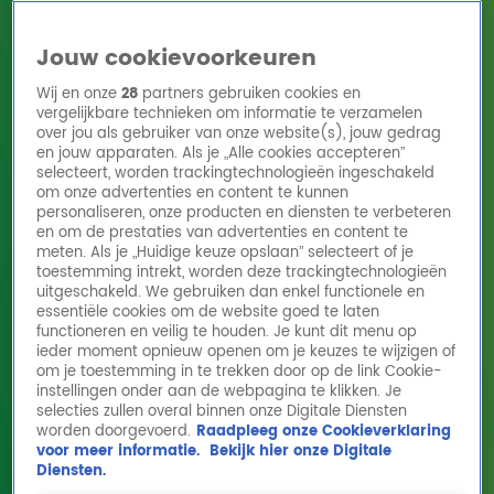
Jouw cookievoorkeuren
Wij en onze
28
partners gebruiken cookies en
vergelijkbare technieken om informatie te verzamelen
over jou als gebruiker van onze website(s), jouw gedrag
en jouw apparaten. Als je „Alle cookies accepteren”
Home
Acties
Radio 10 zenders
Radioshows
DJ's
Hitlijsten
selecteert, worden trackingtechnologieën ingeschakeld
Radio luisteren
om onze advertenties en content te kunnen
personaliseren, onze producten en diensten te verbeteren
Volg Radio 10
en om de prestaties van advertenties en content te
meten. Als je „Huidige keuze opslaan” selecteert of je
toestemming intrekt, worden deze trackingtechnologieën
uitgeschakeld. We gebruiken dan enkel functionele en
Zoeken
essentiële cookies om de website goed te laten
functioneren en veilig te houden. Je kunt dit menu op
ieder moment opnieuw openen om je keuzes te wijzigen of
Home
Online Radio Luisteren
Acties
Shows
Alle zenders
om je toestemming in te trekken door op de link Cookie-
instellingen onder aan de webpagina te klikken. Je
selecties zullen overal binnen onze Digitale Diensten
worden doorgevoerd.
Raadpleeg onze Cookieverklaring
voor meer informatie.
Bekijk hier onze Digitale
Diensten.