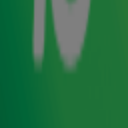
Luister van 28 oktober t/m 1 november naar Radio 10 om
kans te maken op tickets!
De Amerikaanse zanger start zijn ‘Say Hello To The Hits’-
tour op 31 mei in Belfast. In totaal geeft hij 27 shows in 16
landen! Op donderdag 19 juni komt Richie naar Nederland
met een optreden in de Ziggo Dome in Amsterdam.
De kaartverkoop voor Radio 10 presents: Lionel Richie start
vrijdag 25 oktober om 10.00 uur.
Lionel Richie in de Top 4000
Lionel Richie stond vorig jaar maar liefst 12 keer in de
Top
4000
! De hoogste notering was Hello, maar ook grote hits
als All Night Long, Dancing On The Ceiling en Say You, Say
Me waren in de lijst te vinden.
Wil je vanaf 28 oktober t/m 1 november extra kans maken
op deze tickets van 10? Schrijf je dan nu alvast in voor