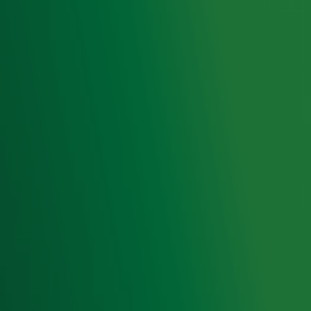
samenwerking met onze partners organiseren. Je kunt je
op ieder moment afmelden. Zie voor meer informatie de
privacyverklaring
.
Snel naar
Home
Radiofrequenties Radio 10
Hitlijsten
Radio 10 DJ's
Radio 10 zenders
Livemuziek
Acties
Luisteren naar Radio 10
Voorwaarden
Privacyverklaring
Gebruiksvoorwaarden
Cookieverklaring
Digitale diensten
Cookie instellingen
Adverteren