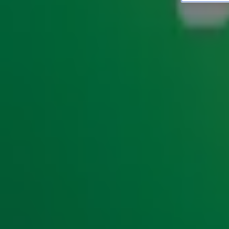
Op Wereld Patatdag presen
NIEUWS
13 juli 2021, 13:42
Vergeet de gezouten discussie over 'friet' of 'patat', op W
liefhebbers de cd 'Alle 13 Friet' uit zijn roemruchte collecti
alle vette hits staat er op. Dat wordt een dik Frie
Desire!'',