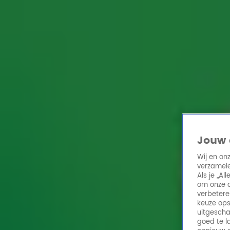
Home
Acties
Radio 10 zenders
Radioshows
DJ's
Hitlijsten
Radio luiste
Volg Radio 10
Zoeken
Jouw 
Home
Online Radio Luisteren
Acties
Shows
Alle zenders
Wij en on
verzamele
Als je „A
om onze a
verbetere
keuze ops
uitgescha
goed te l