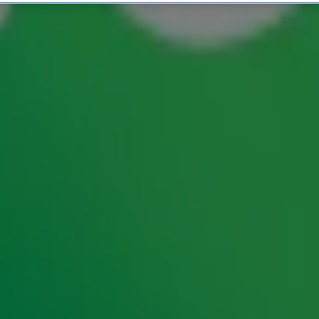
teert Gerard Snackdom: Al
ereld Patatdag trekt Gerard Snackdom voor alle
e! Van
tot
''I Want To Bake Friet!''
''Friet from
t-uur lang moddervet genieten!