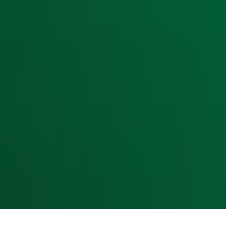
Radiofrequenties Radio 10
Hitlijsten
Radio 10 DJ's
Radio 10 zenders
Livemuziek
Acties
Luisteren naar Radio 10
Voorwaarden
Privacyverklaring
Gebruiksvoorwaarden
Cookieverklaring
Digitale diensten
Cookie instellingen
Adverteren
Vacatures
Publieksservice
Toegankelijkheid
Contact met de Studio