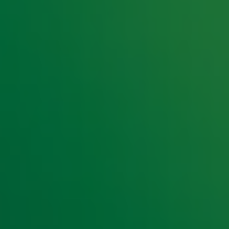
e hoogte van het laatste Radio 10-nieuws.
t laatste nieuws en aanbiedingen die wijzelf of in samenwe
klaring
.