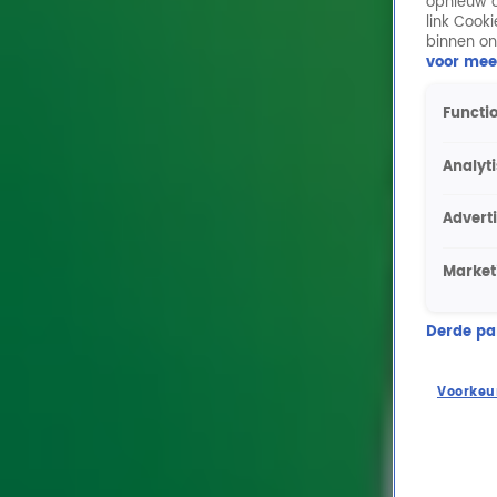
opnieuw o
link Cook
binnen on
voor mee
Functio
Analyt
Advert
Market
Derde part
Voorkeu