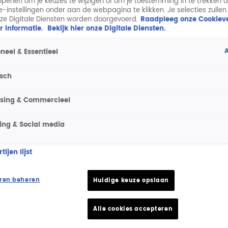
penen om je keuzes te wijzigen of om je toestemming in te trekken 
ie-instellingen onder aan de webpagina te klikken. Je selecties zullen
ze Digitale Diensten worden doorgevoerd.
Raadpleeg onze Cookieve
r informatie.
Bekijk hier onze Digitale Diensten.
A
neel & Essentieel
isch
ising & Commercieel
ing & Social media
ijen lijst
ren beheren
Huidige keuze opslaan
Alle cookies accepteren