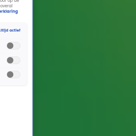
door op de
 overal
rklaring
ltijd actief