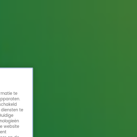
rmatie te
apparaten.
eschakeld
 diensten te
Huidige
hnologieën
de website
ment