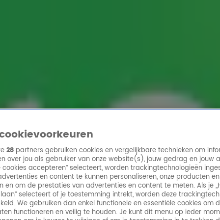
ren
cookievoorkeuren
ze
28
partners gebruiken cookies en vergelijkbare technieken om info
n over jou als gebruiker van onze website(s), jouw gedrag en jouw 
lle cookies accepteren” selecteert, worden trackingtechnologieën ing
dvertenties en content te kunnen personaliseren, onze producten en
n en om de prestaties van advertenties en content te meten. Als je „
laan” selecteert of je toestemming intrekt, worden deze trackingtec
keld. We gebruiken dan enkel functionele en essentiële cookies om 
aten functioneren en veilig te houden. Je kunt dit menu op ieder mo