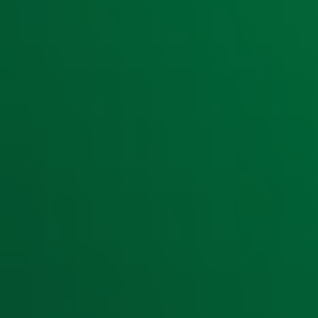
Ontvang onze nieuwsbrief
Meld je aan voor de nieuwsbrief van Radio 10 en blijf op d
Aanmelden
Meld je aan voor onze wekelijkse nieuwsbrief met daarin he
moment afmelden. Zie voor meer informatie de
privacyver
Snel naar
Home