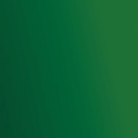
Acties
Luisteren naar Radio 10
Voorwaarden
Privacyverklaring
Gebruiksvoorwaarden
Cookieverklaring
Digitale diensten
Cookie instellingen
Adverteren
Vacatures
Publieksservice
Toegankelijkheid
Contact met de Studio
0909-300 10 10
info@radio10.nl
Whatsapp met de Studio
Download de Radio 10 App
Volg Radio 10
©
2026 Talpa Network. Alle rechten voorbehouden. Geen