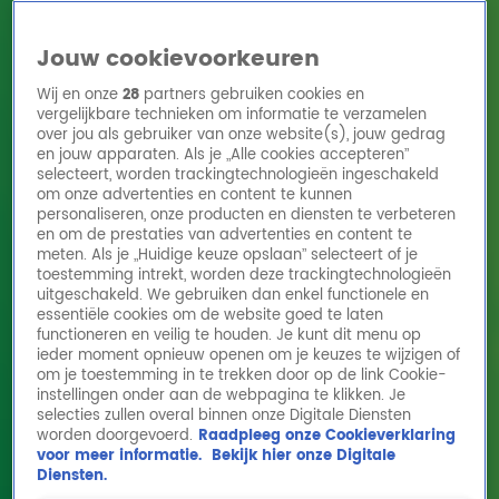
Jouw cookievoorkeuren
Wij en onze
28
partners gebruiken cookies en
vergelijkbare technieken om informatie te verzamelen
over jou als gebruiker van onze website(s), jouw gedrag
en jouw apparaten. Als je „Alle cookies accepteren”
Home
Acties
Radio 10 zenders
Radioshows
DJ's
Hitlijsten
selecteert, worden trackingtechnologieën ingeschakeld
Radio luisteren
om onze advertenties en content te kunnen
personaliseren, onze producten en diensten te verbeteren
Volg Radio 10
en om de prestaties van advertenties en content te
meten. Als je „Huidige keuze opslaan” selecteert of je
toestemming intrekt, worden deze trackingtechnologieën
uitgeschakeld. We gebruiken dan enkel functionele en
Zoeken
essentiële cookies om de website goed te laten
functioneren en veilig te houden. Je kunt dit menu op
ieder moment opnieuw openen om je keuzes te wijzigen of
Home
Online Radio Luisteren
Acties
Shows
Alle zenders
om je toestemming in te trekken door op de link Cookie-
instellingen onder aan de webpagina te klikken. Je
selecties zullen overal binnen onze Digitale Diensten
worden doorgevoerd.
Raadpleeg onze Cookieverklaring
voor meer informatie.
Bekijk hier onze Digitale
Diensten.