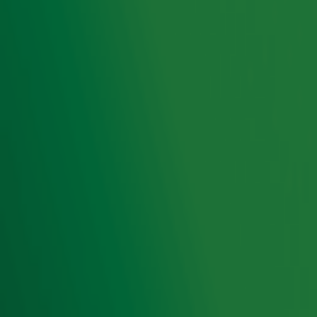
voorbijganger, die op straat in elkaar zakte. In Somertijd
doet hij zijn verhaal!
Ontvang onze nieuwsbrief
Meld je aan voor de nieuwsbrief van Radio 10 en blijf op
de hoogte van het laatste Radio 10-nieuws.
Aanmelden
Meld je aan voor onze wekelijkse nieuwsbrief met daarin
het laatste nieuws en aanbiedingen die wijzelf of in
samenwerking met onze partners organiseren. Je kunt je
op ieder moment afmelden. Zie voor meer informatie de
privacyverklaring
.
Snel naar
Home
Radiofrequenties Radio 10
Hitlijsten
Radio 10 DJ's
Radio 10 zenders
Livemuziek